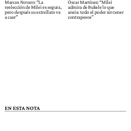
Marcos Novaro: “La
Óscar Martínez: “Milei
reelección de Milei es segura,
admira de Bukele lo que
pero después su estrellato va
ansía: todo el poder sin tener
a caer”
contrapesos”
EN ESTA NOTA