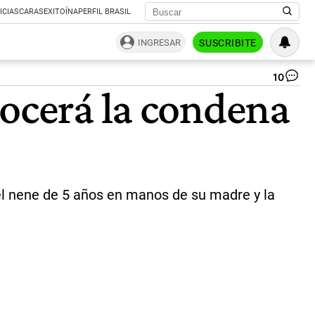
ICIAS
CARAS
EXITOÍNA
PERFIL BRASIL
INGRESAR
SUSCRIBITE
10
Lu
nocerá la condena
Du
el
ca
qu
ins
el
pr
de
 del nene de 5 años en manos de su madre y la
ley
|
Twi