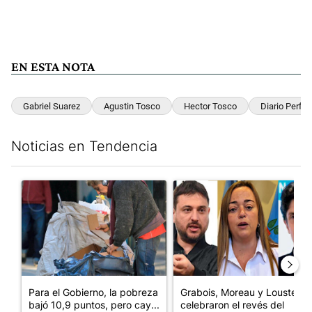
EN ESTA NOTA
Gabriel Suarez
Agustin Tosco
Hector Tosco
Diario Perfil
Noticias en Tendencia
Este listado muestra los artículos con más comentarios en los últim
Un artículo de tendencia con el título "Para el Gobierno, la po
Un artículo de tendencia con e
Para el Gobierno, la pobreza
Grabois, Moreau y Lousteau
bajó 10,9 puntos, pero cay...
celebraron el revés del