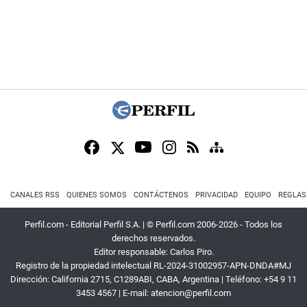
CANALES RSS
QUIENES SOMOS
CONTÁCTENOS
PRIVACIDAD
EQUIPO
REGLAS
Perfil.com - Editorial Perfil S.A.
| © Perfil.com 2006-2026 - Todos los
derechos reservados.
Editor responsable: Carlos Piro.
Registro de la propiedad intelectual RL-2024-31002957-APN-DNDA#MJ
Dirección:
California 2715
,
C1289ABI
,
CABA, Argentina
| Teléfono:
+54 9 11
3453 4567
| E-mail:
atencion@perfil.com