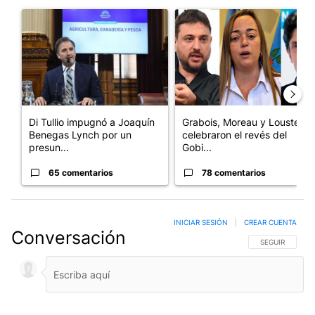
Este listado muestra los artículos con más comentarios en los últim
Un artículo de tendencia con el título "Di Tullio impugnó a Joa
Un artículo de tendencia con e
Di Tullio impugnó a Joaquín
Grabois, Moreau y Lousteau
Benegas Lynch por un
celebraron el revés del
presun...
Gobi...
65 comentarios
78 comentarios
INICIAR SESIÓN
|
CREAR CUENTA
Conversación
SIGA ESTA CO
SEGUIR