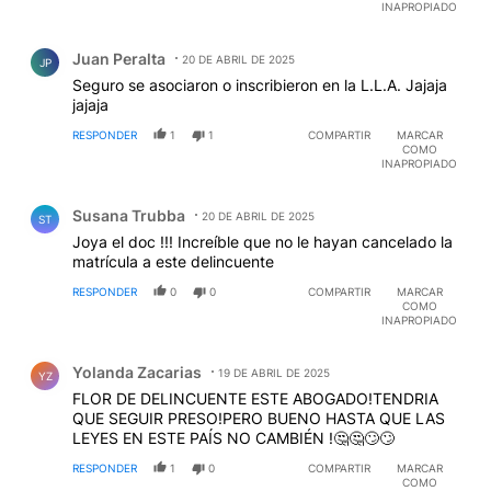
INAPROPIADO
Comentario de Juan Peralta.
Juan Peralta
20 DE ABRIL DE 2025
JP
Seguro se asociaron o inscribieron en la L.L.A. Jajaja
jajaja
RESPONDER
1
1
COMPARTIR
MARCAR
COMO
INAPROPIADO
Comentario de Susana Trubba.
Susana Trubba
20 DE ABRIL DE 2025
ST
Joya el doc !!! Increíble que no le hayan cancelado la
matrícula a este delincuente
RESPONDER
0
0
COMPARTIR
MARCAR
COMO
INAPROPIADO
Comentario de Yolanda Zacarias.
Yolanda Zacarias
19 DE ABRIL DE 2025
YZ
FLOR DE DELINCUENTE ESTE ABOGADO!TENDRIA
QUE SEGUIR PRESO!PERO BUENO HASTA QUE LAS
LEYES EN ESTE PAÍS NO CAMBIÉN !🤔🤔🙄🙄
RESPONDER
1
0
COMPARTIR
MARCAR
COMO