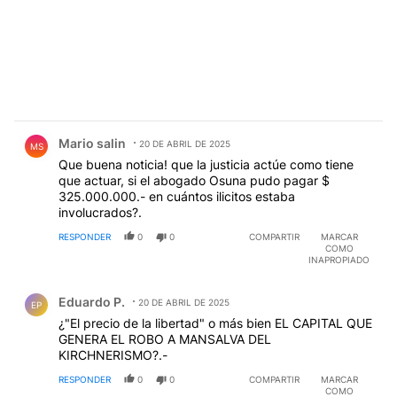
Comentario de Mario salin.
Mario salin
20 DE ABRIL DE 2025
MS
Que buena noticia! que la justicia actúe como tiene
que actuar, si el abogado Osuna pudo pagar $
325.000.000.- en cuántos ilicitos estaba
involucrados?.
RESPONDER
0
0
COMPARTIR
MARCAR
COMO
INAPROPIADO
Comentario de Eduardo P..
Eduardo P.
20 DE ABRIL DE 2025
EP
¿"El precio de la libertad" o más bien EL CAPITAL QUE
GENERA EL ROBO A MANSALVA DEL
KIRCHNERISMO?.-
RESPONDER
0
0
COMPARTIR
MARCAR
COMO