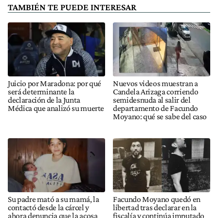
TAMBIÉN TE PUEDE INTERESAR
Juicio por Maradona: por qué
Nuevos videos muestran a
será determinante la
Candela Arizaga corriendo
declaración de la Junta
semidesnuda al salir del
Médica que analizó su muerte
departamento de Facundo
Moyano: qué se sabe del caso
Su padre mató a su mamá, la
Facundo Moyano quedó en
contactó desde la cárcel y
libertad tras declarar en la
ahora denuncia que la acosa
fiscalía y continúa imputado