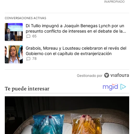
INAPROPIADO
CONVERSACIONES ACTIVAS
Este listado muestra los artículos con más comentarios en los últim
Un artículo de tendencia con el título "Di Tullio impugnó a Joaqu
Di Tullio impugnó a Joaquín Benegas Lynch por un
presunto conflicto de intereses en el debate de la
Ley de Tierras
65
Un artículo de tendencia con el título "Grabois, Moreau y Lousteau
Grabois, Moreau y Lousteau celebraron el revés del
Gobierno con el capítulo de extranjerización
78
Gestionado por