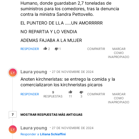
Humano, donde guardaban 2,7 toneladas de
suministros para los comedores, tras la denuncia
contra la ministra Sandra Pettovello.
EL PUNTERO DE LLA .....UN AMORRRRR
NO REPARTIA Y LO VENDIA
ADEMAS FAJABA A LA MUJER
RESPONDER
2
1
COMPARTIR
MARCAR
COMO
INAPROPIADO
Comentario de Laura young.
Laura young
27 DE NOVIEMBRE DE 2024
LY
Anoten kirchneristas: se entrego la comida y la
comercializaron los kirchneristas picaros
9
RESPONDER
COMPARTIR
MARCAR
RESPUESTAS
11
3
COMO
INAPROPIADO
7 respuestas más antiguas
MOSTRAR RESPUESTAS MÁS ANTIGUAS
7
Respuesta de Laura young.
Laura young
27 DE NOVIEMBRE DE 2024
LY
Responder a
Liliana Schiaffini