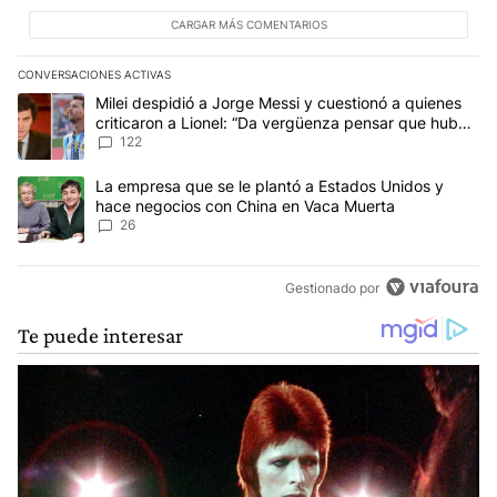
CARGAR MÁS COMENTARIOS
CONVERSACIONES ACTIVAS
Este listado muestra los artículos con más comentarios en los últim
Un artículo de tendencia con el título "Milei despidió a Jorge Mes
Milei despidió a Jorge Messi y cuestionó a quienes
criticaron a Lionel: “Da vergüenza pensar que hubo
anti-Messi”
122
Un artículo de tendencia con el título "La empresa que se le pla
La empresa que se le plantó a Estados Unidos y
hace negocios con China en Vaca Muerta
26
Gestionado por