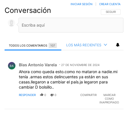
INICIAR SESIÓN
|
CREAR CUENTA
Conversación
SIGA ESTA CO
SEGUIR
LOS MÁS RECIENTES
TODOS LOS COMENTARIOS
107
Todos los comentarios
Comentario de Blas Antonio Varela.
Blas Antonio Varela
27 DE NOVIEMBRE DE 2024
BA
Ahora como queda esto.como no mataron a nadie.mi
tenía .armas estos delincuentes ya están en sus
casas.llegaron a cambiar el país.ja legaron para
cambiar D bolsillo..
RESPONDER
0
0
COMPARTIR
MARCAR
COMO
INAPROPIADO