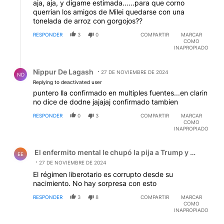
aja, aja, y digame estimada......para que corno
querrian los amigos de Milei quedarse con una
tonelada de arroz con gorgojos??
RESPONDER
3
0
COMPARTIR
MARCAR
COMO
INAPROPIADO
Respuesta de Nippur De Lagash.
Nippur De Lagash
27 DE NOVIEMBRE DE 2024
ND
Replying to deactivated user
puntero lla confirmado en multiples fuentes...en clarin
no dice de dodne jajajaj confirmado tambien
RESPONDER
0
3
COMPARTIR
MARCAR
COMO
INAPROPIADO
Comentario de El enfermito mental le chupó la pija a Tru
El enfermito mental le chupó la pija a Trump y el zanaho
EE
27 DE NOVIEMBRE DE 2024
El régimen liberotario es corrupto desde su
nacimiento. No hay sorpresa con esto
RESPONDER
3
8
COMPARTIR
MARCAR
COMO
INAPROPIADO