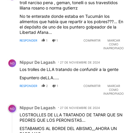
troll narciso pena , geman, tonelli o sus travestidos
liliana rosano o norma gutierrz
No te enteraste donde estaba en Tucumán los
alimentos que había que repartir a los pobres???... En
el depósito de uno de los puntero golpeador de la
Libertad Afana...
RESPONDER
1
1
COMPARTIR
MARCAR
COMO
INAPROPIADO
Comentario de Nippur De Lagash.
Nippur De Lagash
27 DE NOVIEMBRE DE 2024
ND
Los trolles de LLA tratando de confundir a la gente
Espuntero deLLA.....
RESPONDER
2
1
COMPARTIR
MARCAR
COMO
INAPROPIADO
Comentario de Nippur De Lagash.
Nippur De Lagash
27 DE NOVIEMBRE DE 2024
ND
LOSTROLLES DE LLA TRATANDO DE TAPAR QUE SN
PEORES QUE LOS PERONISTAS...
ESTABAMOS AL BORDE DEL ABISMO,,,AHORA UN