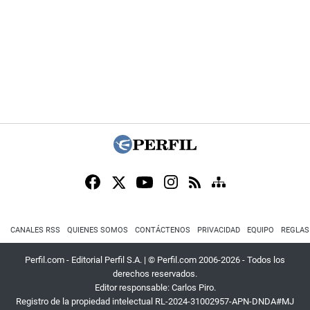
CANALES RSS
QUIENES SOMOS
CONTÁCTENOS
PRIVACIDAD
EQUIPO
REGLAS
Perfil.com - Editorial Perfil S.A.
| © Perfil.com 2006-2026 - Todos los
derechos reservados.
Editor responsable: Carlos Piro.
Registro de la propiedad intelectual RL-2024-31002957-APN-DNDA#MJ