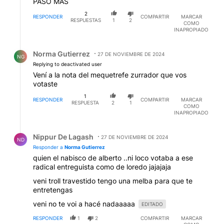
PASO MAS
2
RESPONDER
COMPARTIR
MARCAR
RESPUESTAS
1
2
COMO
INAPROPIADO
Respuesta de Norma Gutierrez.
Norma Gutierrez
27 DE NOVIEMBRE DE 2024
NG
Replying to deactivated user
Vení a la nota del mequetrefe zurrador que vos
votaste
1
RESPONDER
COMPARTIR
MARCAR
RESPUESTA
2
1
COMO
INAPROPIADO
Respuesta de Nippur De Lagash.
Nippur De Lagash
27 DE NOVIEMBRE DE 2024
ND
Responder a
Norma Gutierrez
quien el nabisco de alberto ..ni loco votaba a ese
radical entreguista como de loredo jajajaja
veni troll travestido tengo una melba para que te
entretengas
veni no te voi a hacé nadaaaaa
EDITADO
RESPONDER
1
2
COMPARTIR
MARCAR