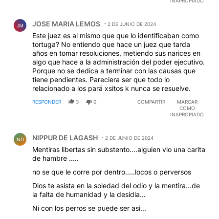
INAPROPIADO
Comentario de JOSE MARIA LEMOS.
JOSE MARIA LEMOS
2 DE JUNIO DE 2024
JM
Este juez es al mismo que que lo identificaban como
tortuga? No entiendo que hace un juez que tarda
años en tomar resoluciones, metiendo sus narices en
algo que hace a la administración del poder ejecutivo.
Porque no se dedica a terminar con las causas que
tiene pendientes. Pareciera ser que todo lo
relacionado a los pará xsitos k nunca se resuelve.
RESPONDER
3
0
COMPARTIR
MARCAR
COMO
INAPROPIADO
Comentario de NIPPUR DE LAGASH.
NIPPUR DE LAGASH
2 DE JUNIO DE 2024
ND
Mentiras libertas sin substento....alguien vio una carita
de hambre .....
no se que le corre por dentro.....locos o perversos
Dios te asista en la soledad del odio y la mentira...de
la falta de humanidad y la desidia...
Ni con los perros se puede ser asi...