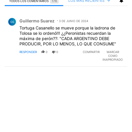
LOS MÁS RECIENTES
TODOS LOS COMENTARIOS
176
Todos los comentarios
Comentario de Guillermo Suarez.
Guillermo Suarez
3 DE JUNIO DE 2024
GS
Tortuga Casanello se mueve porque la ladrona de
Tolosa se lo ordenó!!! ¿¿Peronistas recuerdan la
máxima de perón??: "CADA ARGENTINO DEBE
PRODUCIR, POR LO MENOS, LO QUE CONSUME"
RESPONDER
0
0
COMPARTIR
MARCAR
COMO
INAPROPIADO