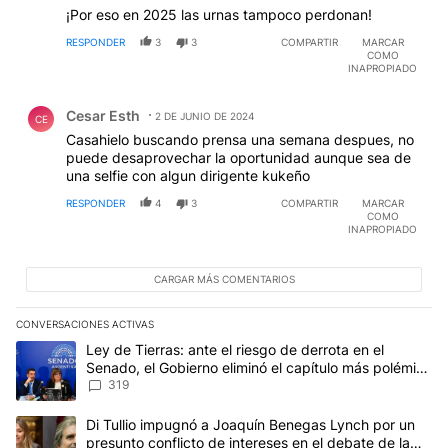
¡Por eso en 2025 las urnas tampoco perdonan!
RESPONDER
3
3
COMPARTIR
MARCAR
COMO
INAPROPIADO
Comentario de Cesar Esth.
Cesar Esth
2 DE JUNIO DE 2024
CE
Casahielo buscando prensa una semana despues, no
puede desaprovechar la oportunidad aunque sea de
una selfie con algun dirigente kukeño
RESPONDER
4
3
COMPARTIR
MARCAR
COMO
INAPROPIADO
CARGAR MÁS COMENTARIOS
CONVERSACIONES ACTIVAS
Este listado muestra los artículos con más comentarios en los últim
Un artículo de tendencia con el título "Ley de Tierras: ante el ri
Ley de Tierras: ante el riesgo de derrota en el
Senado, el Gobierno eliminó el capítulo más polémico
del proyecto
319
Un artículo de tendencia con el título "Di Tullio impugnó a Joaqu
Di Tullio impugnó a Joaquín Benegas Lynch por un
presunto conflicto de intereses en el debate de la