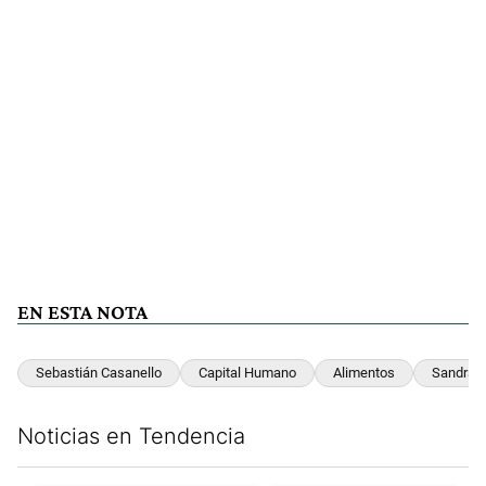
EN ESTA NOTA
Sebastián Casanello
Capital Humano
Alimentos
Sandra P
Noticias en Tendencia
Este listado muestra los artículos con más comentarios en los últim