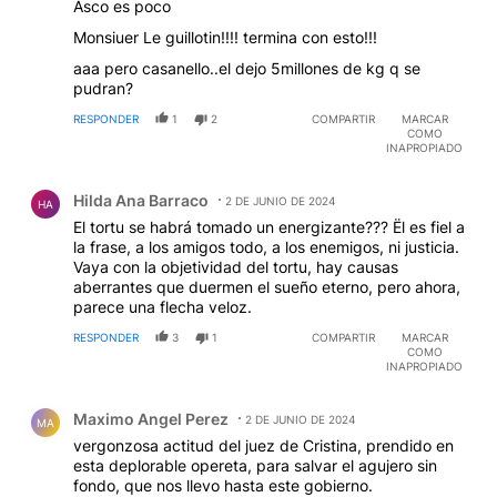
Asco es poco
Monsiuer Le guillotin!!!! termina con esto!!!
aaa pero casanello..el dejo 5millones de kg q se
pudran?
RESPONDER
1
2
COMPARTIR
MARCAR
COMO
INAPROPIADO
Comentario de Hilda Ana Barraco.
Hilda Ana Barraco
2 DE JUNIO DE 2024
HA
El tortu se habrá tomado un energizante??? Ël es fiel a
la frase, a los amigos todo, a los enemigos, ni justicia.
Vaya con la objetividad del tortu, hay causas
aberrantes que duermen el sueño eterno, pero ahora,
parece una flecha veloz.
RESPONDER
3
1
COMPARTIR
MARCAR
COMO
INAPROPIADO
Comentario de Maximo Angel Perez.
Maximo Angel Perez
2 DE JUNIO DE 2024
MA
vergonzosa actitud del juez de Cristina, prendido en
esta deplorable opereta, para salvar el agujero sin
fondo, que nos llevo hasta este gobierno.