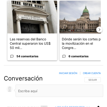
Un artículo de tendencia con el título "Las reservas del Banco 
Un artículo de tendencia con e
Las reservas del Banco
Dónde serán los cortes por
Central superaron los US$
la movilización en el
50 mil...
Congre...
54 comentarios
6 comentarios
INICIAR SESIÓN
|
CREAR CUENTA
Conversación
SIGA ESTA CO
SEGUIR