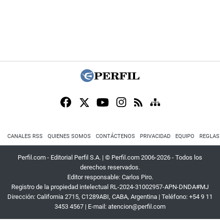
CANALES RSS
QUIENES SOMOS
CONTÁCTENOS
PRIVACIDAD
EQUIPO
REGLAS
Perfil.com - Editorial Perfil S.A.
| © Perfil.com 2006-2026 - Todos los
derechos reservados.
Editor responsable: Carlos Piro.
Registro de la propiedad intelectual RL-2024-31002957-APN-DNDA#MJ
Dirección:
California 2715
,
C1289ABI
,
CABA, Argentina
| Teléfono:
+54 9 11
3453 4567
| E-mail:
atencion@perfil.com