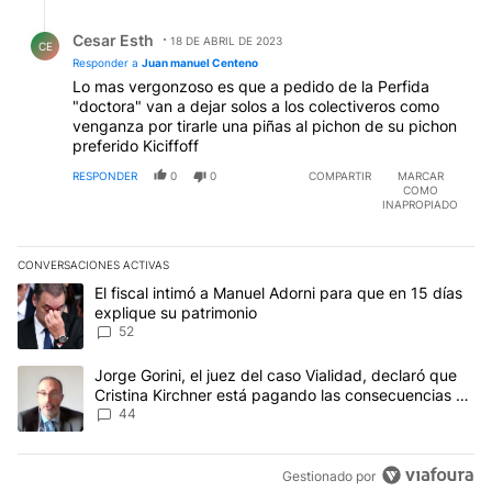
Respuesta de Cesar Esth.
Cesar Esth
18 DE ABRIL DE 2023
CE
Responder a
Juan manuel Centeno
Lo mas vergonzoso es que a pedido de la Perfida
"doctora" van a dejar solos a los colectiveros como
venganza por tirarle una piñas al pichon de su pichon
preferido Kiciffoff
RESPONDER
0
0
COMPARTIR
MARCAR
COMO
INAPROPIADO
CONVERSACIONES ACTIVAS
Este listado muestra los artículos con más comentarios en los últim
Un artículo de tendencia con el título "El fiscal intimó a Manuel 
El fiscal intimó a Manuel Adorni para que en 15 días
explique su patrimonio
52
Un artículo de tendencia con el título "Jorge Gorini, el juez del
Jorge Gorini, el juez del caso Vialidad, declaró que
Cristina Kirchner está pagando las consecuencias de
cometer "un delito comprobado"
44
Gestionado por