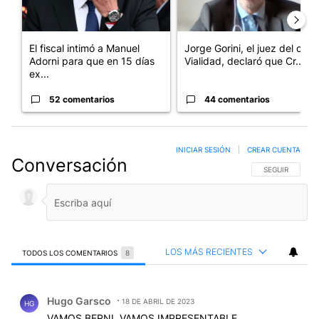
El fiscal intimó a Manuel
Jorge Gorini, el juez del caso
Adorni para que en 15 días
Vialidad, declaró que Cr...
ex...
52 comentarios
44 comentarios
INICIAR SESIÓN
|
CREAR CUENTA
Conversación
SIGA ESTA CO
SEGUIR
LOS MÁS RECIENTES
TODOS LOS COMENTARIOS
8
Todos los comentarios
Comentario de Hugo Garsco.
Hugo Garsco
18 DE ABRIL DE 2023
HG
VAMOS BERNI, VAMOS IMPRESENTABLE