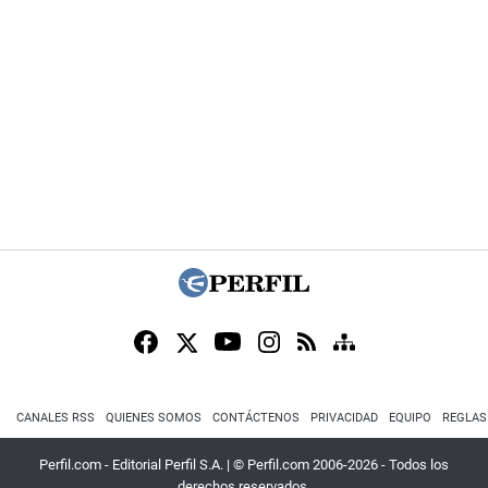
CANALES RSS
QUIENES SOMOS
CONTÁCTENOS
PRIVACIDAD
EQUIPO
REGLAS
Perfil.com - Editorial Perfil S.A.
| © Perfil.com 2006-2026 - Todos los
derechos reservados.