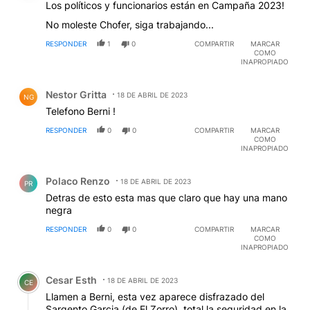
Los políticos y funcionarios están en Campaña 2023!
No moleste Chofer, siga trabajando...
RESPONDER
1
0
COMPARTIR
MARCAR
COMO
INAPROPIADO
Comentario de Nestor Gritta.
Nestor Gritta
18 DE ABRIL DE 2023
NG
Telefono Berni !
RESPONDER
0
0
COMPARTIR
MARCAR
COMO
INAPROPIADO
Comentario de Polaco Renzo.
Polaco Renzo
18 DE ABRIL DE 2023
PR
Detras de esto esta mas que claro que hay una mano
negra
RESPONDER
0
0
COMPARTIR
MARCAR
COMO
INAPROPIADO
Comentario de Cesar Esth.
Cesar Esth
18 DE ABRIL DE 2023
CE
Llamen a Berni, esta vez aparece disfrazado del
Sargento Garcia (de El Zorro), total la seguridad en la