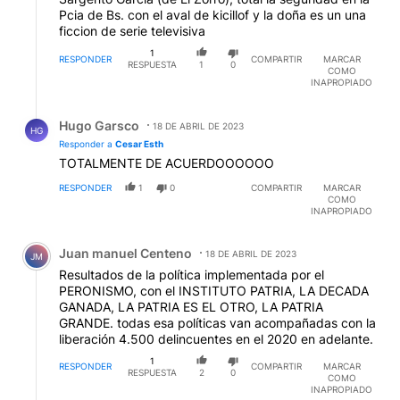
Pcia de Bs. con el aval de kicillof y la doña es un una
ficcion de serie televisiva
1
RESPONDER
COMPARTIR
MARCAR
RESPUESTA
1
0
COMO
INAPROPIADO
Respuesta de Hugo Garsco.
Hugo Garsco
18 DE ABRIL DE 2023
HG
Responder a
Cesar Esth
TOTALMENTE DE ACUERDOOOOOO
RESPONDER
1
0
COMPARTIR
MARCAR
COMO
INAPROPIADO
Comentario de Juan manuel Centeno.
Juan manuel Centeno
18 DE ABRIL DE 2023
JM
Resultados de la política implementada por el
PERONISMO, con el INSTITUTO PATRIA, LA DECADA
GANADA, LA PATRIA ES EL OTRO, LA PATRIA
GRANDE. todas esa políticas van acompañadas con la
liberación 4.500 delincuentes en el 2020 en adelante.
1
RESPONDER
COMPARTIR
MARCAR
RESPUESTA
2
0
COMO
INAPROPIADO