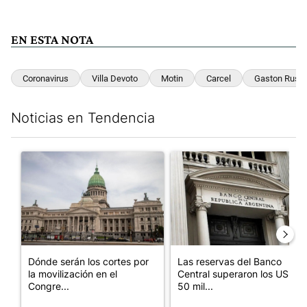
EN ESTA NOTA
Coronavirus
Villa Devoto
Motin
Carcel
Gaston Russ
Noticias en Tendencia
Este listado muestra los artículos con más comentarios en los últim
Un artículo de tendencia con el título "Dónde serán los cortes p
Un artículo de tendencia con e
Dónde serán los cortes por
Las reservas del Banco
la movilización en el
Central superaron los US$
Congre...
50 mil...