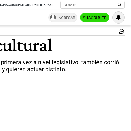
ICIAS
CARAS
EXITOÍNA
PERFIL BRASIL
INGRESAR
SUSCRIBITE
Ma
cultural
a
fa
del
ab
primera vez a nivel legislativo, también corrió
se
co
y quieren actuar distinto.
en
las
in
del
Co
mi
se
de
la
ley
|