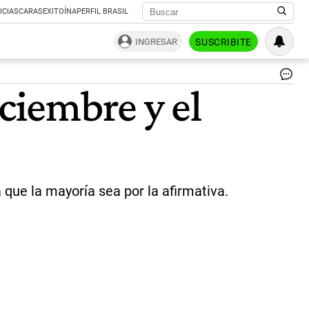
ICIAS
CARAS
EXITOÍNA
PERFIL BRASIL
INGRESAR
SUSCRIBITE
Di
iciembre y el
le
dio
me
sa
a
la
leg
del
a que la mayoría sea por la afirmativa.
ab
y
ah
se
def
en
el
Se
|