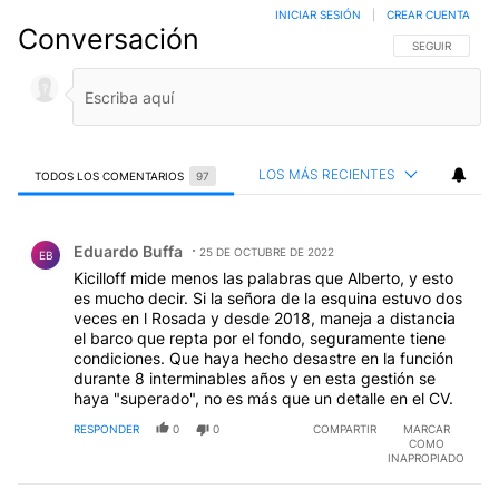
INICIAR SESIÓN
|
CREAR CUENTA
Conversación
SIGA ESTA CO
SEGUIR
LOS MÁS RECIENTES
TODOS LOS COMENTARIOS
97
Todos los comentarios
Comentario de Eduardo Buffa.
Eduardo Buffa
25 DE OCTUBRE DE 2022
EB
Kicilloff mide menos las palabras que Alberto, y esto
es mucho decir. Si la señora de la esquina estuvo dos
veces en l Rosada y desde 2018, maneja a distancia
el barco que repta por el fondo, seguramente tiene
condiciones. Que haya hecho desastre en la función
durante 8 interminables años y en esta gestión se
haya "superado", no es más que un detalle en el CV.
RESPONDER
0
0
COMPARTIR
MARCAR
COMO
INAPROPIADO