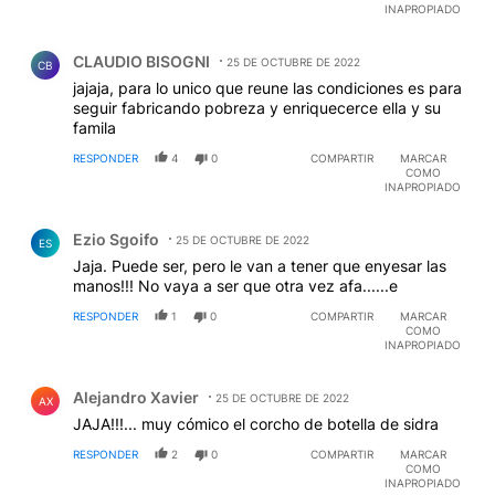
INAPROPIADO
Comentario de CLAUDIO BISOGNI.
CLAUDIO BISOGNI
25 DE OCTUBRE DE 2022
CB
jajaja, para lo unico que reune las condiciones es para
seguir fabricando pobreza y enriquecerce ella y su
famila
RESPONDER
4
0
COMPARTIR
MARCAR
COMO
INAPROPIADO
Comentario de Ezio Sgoifo.
Ezio Sgoifo
25 DE OCTUBRE DE 2022
ES
Jaja. Puede ser, pero le van a tener que enyesar las
manos!!! No vaya a ser que otra vez afa......e
RESPONDER
1
0
COMPARTIR
MARCAR
COMO
INAPROPIADO
Comentario de Alejandro Xavier.
Alejandro Xavier
25 DE OCTUBRE DE 2022
AX
JAJA!!!... muy cómico el corcho de botella de sidra
RESPONDER
2
0
COMPARTIR
MARCAR
COMO
INAPROPIADO