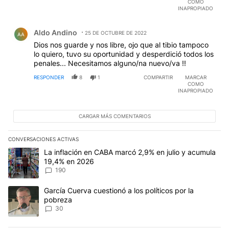
COMO
INAPROPIADO
Comentario de Aldo Andino.
Aldo Andino
25 DE OCTUBRE DE 2022
AA
Dios nos guarde y nos libre, ojo que al tibio tampoco
lo quiero, tuvo su oportunidad y desperdició todos los
penales... Necesitamos alguno/na nuevo/va !!
RESPONDER
8
1
COMPARTIR
MARCAR
COMO
INAPROPIADO
CARGAR MÁS COMENTARIOS
CONVERSACIONES ACTIVAS
Este listado muestra los artículos con más comentarios en los últim
Un artículo de tendencia con el título "La inflación en CABA mar
La inflación en CABA marcó 2,9% en julio y acumula
19,4% en 2026
190
Un artículo de tendencia con el título "García Cuerva cuestionó a 
García Cuerva cuestionó a los políticos por la
pobreza
30