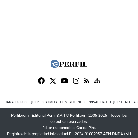
CANALES RSS
QUIENES SOMOS
CONTÁCTENOS
PRIVACIDAD
EQUIPO
REGLAS
Perfil.com - Editorial Perfil S.A.
| © Perfil.com 2006-2026 - Todos los
derechos reservados.
Editor responsable: Carlos Piro.
Registro de la propiedad intelectual RL-2024-31002957-APN-DNDA#MJ