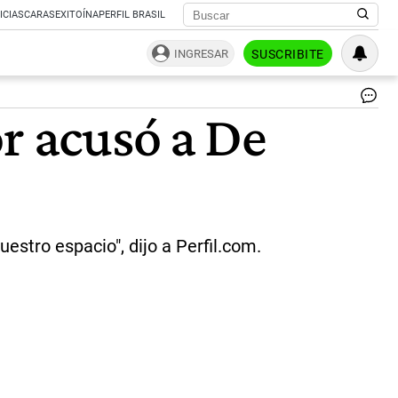
ICIAS
CARAS
EXITOÍNA
PERFIL BRASIL
INGRESAR
SUSCRIBITE
|
or acusó a De
ce
estro espacio", dijo a Perfil.com.