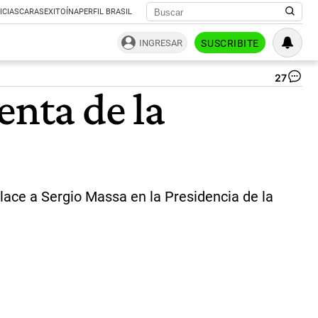
ICIAS
CARAS
EXITOÍNA
PERFIL BRASIL
INGRESAR
SUSCRIBITE
27
Cec
enta de la
Mo
|
Ce
Per
place a Sergio Massa en la Presidencia de la