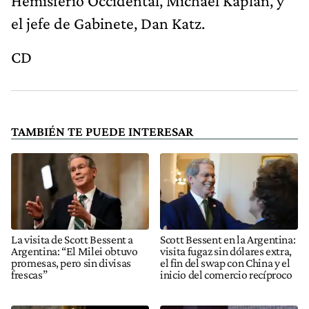
Hemisferio Occidental, Michael Kaplan, y
el jefe de Gabinete, Dan Katz.
CD
TAMBIÉN TE PUEDE INTERESAR
La visita de Scott Bessent a
Scott Bessent en la Argentina:
Argentina: “El Milei obtuvo
visita fugaz sin dólares extra,
promesas, pero sin divisas
el fin del swap con China y el
frescas”
inicio del comercio recíproco