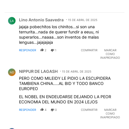
Comentario de Lino Antonio Saavedra.
Lino Antonio Saavedra
15 DE ABRIL DE 2025
LA
jajaja pobechitos los chinitos...si son una
ternurita...nada de querer fundir a eeuu, ni
superarlos...naaaa...son inventos de malas
lenguas...jajajajaja
RESPONDER
2
1
COMPARTIR
MARCAR
COMO
INAPROPIADO
Comentario de NIPPUR DE LAGASH.
NIPPUR DE LAGASH
15 DE ABRIL DE 2025
ND
PERO COMO MILEIDY LE PIDIO LA ESCUPIDERA
TAMBIENA CHINA.....AL BID Y TODO BANCO
EUROPEO
EL NOBEL EN ENDEUDARSE DEJANDO LA PEOR
ECONOMIA DEL MUNDO EN 2024 LEJOS
RESPONDER
4
0
COMPARTIR
MARCAR
COMO
INAPROPIADO
Comentario de Rubén Mdeot.