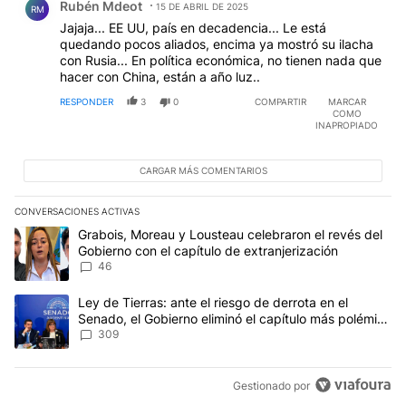
Rubén Mdeot
15 DE ABRIL DE 2025
RM
Jajaja... EE UU, país en decadencia... Le está
quedando pocos aliados, encima ya mostró su ilacha
con Rusia... En política económica, no tienen nada que
hacer con China, están a año luz..
RESPONDER
3
0
COMPARTIR
MARCAR
COMO
INAPROPIADO
CARGAR MÁS COMENTARIOS
CONVERSACIONES ACTIVAS
Este listado muestra los artículos con más comentarios en los últim
Un artículo de tendencia con el título "Grabois, Moreau y Lousteau
Grabois, Moreau y Lousteau celebraron el revés del
Gobierno con el capítulo de extranjerización
46
Un artículo de tendencia con el título "Ley de Tierras: ante el ri
Ley de Tierras: ante el riesgo de derrota en el
Senado, el Gobierno eliminó el capítulo más polémico
del proyecto
309
Gestionado por