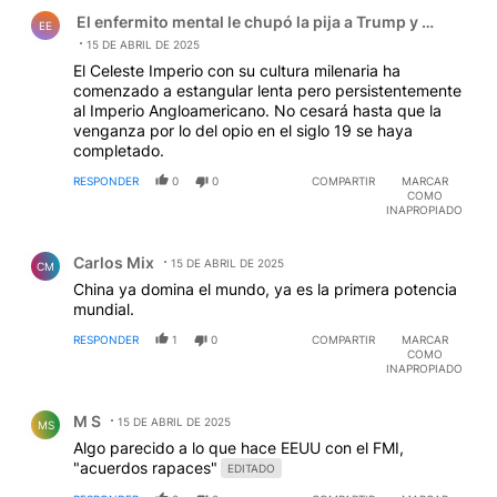
Comentario de El enfermito mental le chupó la pija a Tru
El enfermito mental le chupó la pija a Trump y el zanaho
EE
15 DE ABRIL DE 2025
El Celeste Imperio con su cultura milenaria ha
comenzado a estangular lenta pero persistentemente
al Imperio Angloamericano. No cesará hasta que la
venganza por lo del opio en el siglo 19 se haya
completado.
RESPONDER
0
0
COMPARTIR
MARCAR
COMO
INAPROPIADO
Comentario de Carlos Mix.
Carlos Mix
15 DE ABRIL DE 2025
CM
China ya domina el mundo, ya es la primera potencia
mundial.
RESPONDER
1
0
COMPARTIR
MARCAR
COMO
INAPROPIADO
Comentario de M S.
M S
15 DE ABRIL DE 2025
MS
Algo parecido a lo que hace EEUU con el FMI,
"acuerdos rapaces"
EDITADO