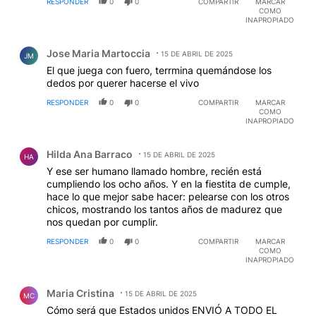
RESPONDER
0
0
COMPARTIR
MARCAR
COMO
INAPROPIADO
Comentario de Jose Maria Martoccia.
Jose Maria Martoccia
15 DE ABRIL DE 2025
JM
El que juega con fuero, terrmina quemándose los
dedos por querer hacerse el vivo
RESPONDER
0
0
COMPARTIR
MARCAR
COMO
INAPROPIADO
Comentario de Hilda Ana Barraco.
Hilda Ana Barraco
15 DE ABRIL DE 2025
HA
Y ese ser humano llamado hombre, recién está
cumpliendo los ocho años. Y en la fiestita de cumple,
hace lo que mejor sabe hacer: pelearse con los otros
chicos, mostrando los tantos años de madurez que
nos quedan por cumplir.
RESPONDER
0
0
COMPARTIR
MARCAR
COMO
INAPROPIADO
Comentario de Maria Cristina.
Maria Cristina
15 DE ABRIL DE 2025
MC
Cómo será que Estados unidos ENVIÓ A TODO EL