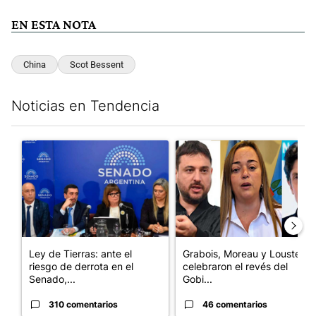
EN ESTA NOTA
China
Scot Bessent
Noticias en Tendencia
Este listado muestra los artículos con más comentarios en los últim
Un artículo de tendencia con el título "Ley de Tierras: ante el 
Un artículo de tendencia con e
Ley de Tierras: ante el
Grabois, Moreau y Lousteau
riesgo de derrota en el
celebraron el revés del
Senado,...
Gobi...
310 comentarios
46 comentarios