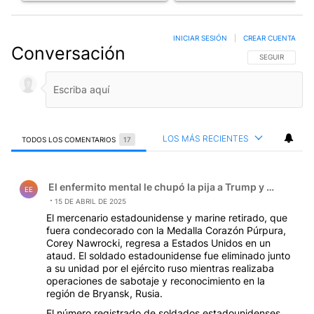
INICIAR SESIÓN
|
CREAR CUENTA
Conversación
SIGA ESTA CO
SEGUIR
LOS MÁS RECIENTES
TODOS LOS COMENTARIOS
17
Todos los comentarios
Comentario de El enfermito mental le chupó la pija a Tru
El enfermito mental le chupó la pija a Trump y el zanaho
EE
15 DE ABRIL DE 2025
El mercenario estadounidense y marine retirado, que
fuera condecorado con la Medalla Corazón Púrpura,
Corey Nawrocki, regresa a Estados Unidos en un
ataud. El soldado estadounidense fue eliminado junto
a su unidad por el ejército ruso mientras realizaba
operaciones de sabotaje y reconocimiento en la
región de Bryansk, Rusia.
El número registrado de soldados estadounidenses