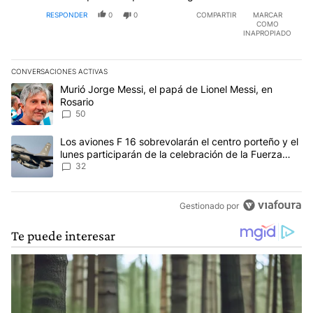
RESPONDER
0
0
COMPARTIR
MARCAR
COMO
INAPROPIADO
CONVERSACIONES ACTIVAS
Este listado muestra los artículos con más comentarios en los últim
Un artículo de tendencia con el título "Murió Jorge Messi, el papá
Murió Jorge Messi, el papá de Lionel Messi, en
Rosario
50
Un artículo de tendencia con el título "Los aviones F 16 sobrevola
Los aviones F 16 sobrevolarán el centro porteño y el
lunes participarán de la celebración de la Fuerza
Aérea
32
Gestionado por