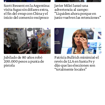
Scott Bessent en la Argentina:
Javier Milei lanzó una
visita fugaz sin dólares extra,
advertencia al campo:
el fin del swap con China y el
"Liquiden ahora porque en
inicio del comercio recíproco
junio vuelven las retenciones"
Jubilado de 80 años robó
Patricia Bullrich minimizó el
200.000 pesos a punta de
revés de LLA en Santa Fe y
pistola
dijo que las elecciones son
“totalmente locales”