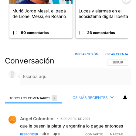
Murió Jorge Messi, el papá
Luces y alarmas en el
de Lionel Messi, en Rosario
ecosistema digital libertario
50 comentarios
26 comentarios
INICIAR SESIÓN
|
CREAR CUENTA
Conversación
SIGA ESTA CO
SEGUIR
LOS MÁS RECIENTES
TODOS LOS COMENTARIOS
2
Todos los comentarios
Comentario de Angel Colombini.
Angel Colombini
15 DE ABRIL DE 2025
AC
que le pasen la plata y argentina lo pague entonces
RESPONDER
0
0
COMPARTIR
MARCAR