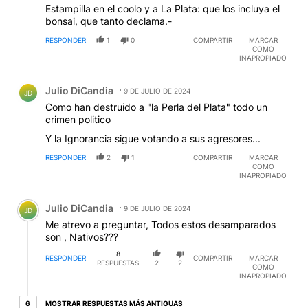
Estampilla en el coolo y a La Plata: que los incluya el
bonsai, que tanto declama.-
RESPONDER
1
0
COMPARTIR
MARCAR
COMO
INAPROPIADO
Comentario de Julio DiCandia.
Julio DiCandia
9 DE JULIO DE 2024
JD
Como han destruido a "la Perla del Plata" todo un
crimen politico
Y la Ignorancia sigue votando a sus agresores...
RESPONDER
2
1
COMPARTIR
MARCAR
COMO
INAPROPIADO
Comentario de Julio DiCandia.
Julio DiCandia
9 DE JULIO DE 2024
JD
Me atrevo a preguntar, Todos estos desamparados
son , Nativos???
8
RESPONDER
COMPARTIR
MARCAR
RESPUESTAS
2
2
COMO
INAPROPIADO
6 respuestas más antiguas
MOSTRAR RESPUESTAS MÁS ANTIGUAS
6