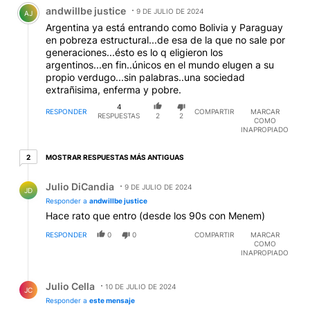
Comentario de andwillbe justice.
andwillbe justice
9 DE JULIO DE 2024
AJ
Argentina ya está entrando como Bolivia y Paraguay
en pobreza estructural...de esa de la que no sale por
generaciones...ésto es lo q eligieron los
argentinos...en fin..únicos en el mundo elugen a su
propio verdugo...sin palabras..una sociedad
extrañisima, enferma y pobre.
4
RESPONDER
COMPARTIR
MARCAR
RESPUESTAS
2
2
COMO
INAPROPIADO
2 respuestas más antiguas
MOSTRAR RESPUESTAS MÁS ANTIGUAS
2
Respuesta de Julio DiCandia.
Julio DiCandia
9 DE JULIO DE 2024
JD
Responder a
andwillbe justice
Hace rato que entro (desde los 90s con Menem)
RESPONDER
0
0
COMPARTIR
MARCAR
COMO
INAPROPIADO
Respuesta de Julio Cella.
Julio Cella
10 DE JULIO DE 2024
JC
Responder a
este mensaje