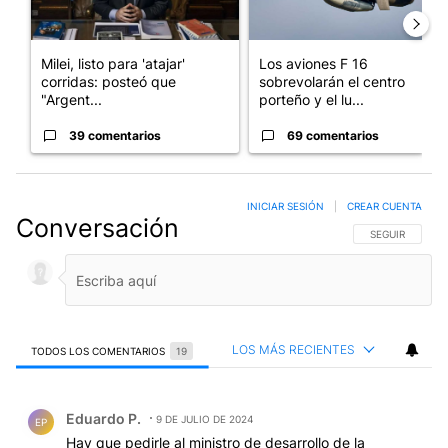
Milei, listo para 'atajar'
Los aviones F 16
corridas: posteó que
sobrevolarán el centro
"Argent...
porteño y el lu...
39 comentarios
69 comentarios
INICIAR SESIÓN
|
CREAR CUENTA
Conversación
SIGA ESTA CO
SEGUIR
LOS MÁS RECIENTES
TODOS LOS COMENTARIOS
19
Todos los comentarios
Comentario de Eduardo P..
Eduardo P.
9 DE JULIO DE 2024
EP
Hay que pedirle al ministro de desarrollo de la