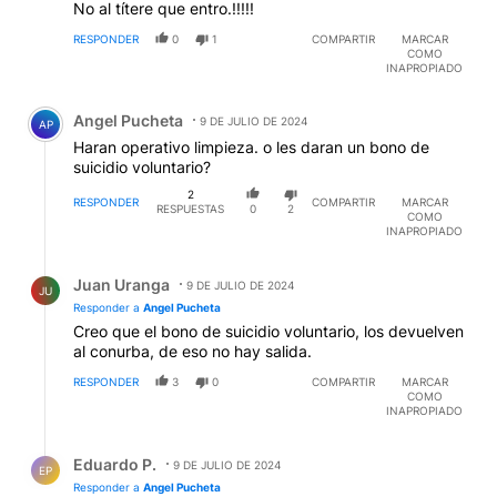
No al títere que entro.!!!!!
RESPONDER
0
1
COMPARTIR
MARCAR
COMO
INAPROPIADO
Comentario de Angel Pucheta.
Angel Pucheta
9 DE JULIO DE 2024
AP
Haran operativo limpieza. o les daran un bono de
suicidio voluntario?
2
RESPONDER
COMPARTIR
MARCAR
RESPUESTAS
0
2
COMO
INAPROPIADO
Respuesta de Juan Uranga.
Juan Uranga
9 DE JULIO DE 2024
JU
Responder a
Angel Pucheta
Creo que el bono de suicidio voluntario, los devuelven
al conurba, de eso no hay salida.
RESPONDER
3
0
COMPARTIR
MARCAR
COMO
INAPROPIADO
Respuesta de Eduardo P..
Eduardo P.
9 DE JULIO DE 2024
EP
Responder a
Angel Pucheta