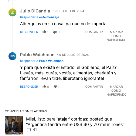
Respuesta de Julio DiCandia.
Julio DiCandia
9 DE JULIO DE 2024
JD
Responder a
este mensaje
Albergelos en su casa, ya que no le importa.
RESPONDER
1
0
COMPARTIR
MARCAR
COMO
INAPROPIADO
Respuesta de Pablo Waichman.
Pablo Waichman
9 DE JULIO DE 2024
PW
Responder a
Pablo Waichman
Y para qué existe el Estado, el Gobierno, el País?
Llevás, más, curás, vestís, alimentás, charlatán y
fanfarrón llevan tilde, liberotario ignorante!
RESPONDER
0
1
COMPARTIR
MARCAR
COMO
INAPROPIADO
CONVERSACIONES ACTIVAS
Este listado muestra los artículos con más comentarios en los últim
Un artículo de tendencia con el título "Milei, listo para 'atajar' c
Milei, listo para 'atajar' corridas: posteó que
"Argentina tendrá entre US$ 60 y 70 mil millones"
41