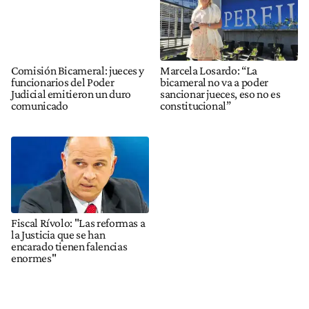
Comisión Bicameral: jueces y
Marcela Losardo: “La
funcionarios del Poder
bicameral no va a poder
Judicial emitieron un duro
sancionar jueces, eso no es
comunicado
constitucional”
Fiscal Rívolo: "Las reformas a
la Justicia que se han
encarado tienen falencias
enormes"