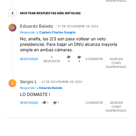
INAPROPIADO
2 respuestas más antiguas
MOSTRAR RESPUESTAS MÁS ANTIGUAS
2
Respuesta de Eduardo Balado.
Eduardo Balado
21 DE NOVIEMBRE DE 2024
EB
Responder a
Captain Charles Sungría
No, analfa, los 2/3 son para voltear un veto
presidencial. Para bajar un DNU alcanza mayoría
simple en ambas cámaras.
1
RESPONDER
COMPARTIR
MARCAR
RESPUESTA
4
4
COMO
INAPROPIADO
Respuesta de Sergio L.
Sergio L
21 DE NOVIEMBRE DE 2024
SL
Responder a
Eduardo Balado
LO DOMASTE !
RESPONDER
1
1
COMPARTIR
MARCAR
COMO
INAPROPIADO