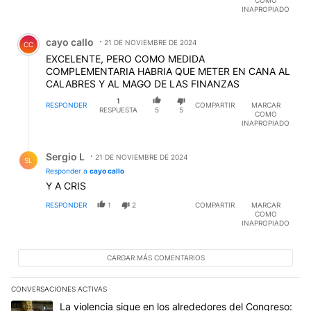
INAPROPIADO
Comentario de cayo callo.
cayo callo
21 DE NOVIEMBRE DE 2024
CC
EXCELENTE, PERO COMO MEDIDA
COMPLEMENTARIA HABRIA QUE METER EN CANA AL
CALABRES Y AL MAGO DE LAS FINANZAS
1
RESPONDER
COMPARTIR
MARCAR
RESPUESTA
5
5
COMO
INAPROPIADO
Respuesta de Sergio L.
Sergio L
21 DE NOVIEMBRE DE 2024
SL
Responder a
cayo callo
Y A CRIS
RESPONDER
1
2
COMPARTIR
MARCAR
COMO
INAPROPIADO
CARGAR MÁS COMENTARIOS
CONVERSACIONES ACTIVAS
Este listado muestra los artículos con más comentarios en los últim
Un artículo de tendencia con el título "La violencia sigue en los 
La violencia sigue en los alrededores del Congreso: