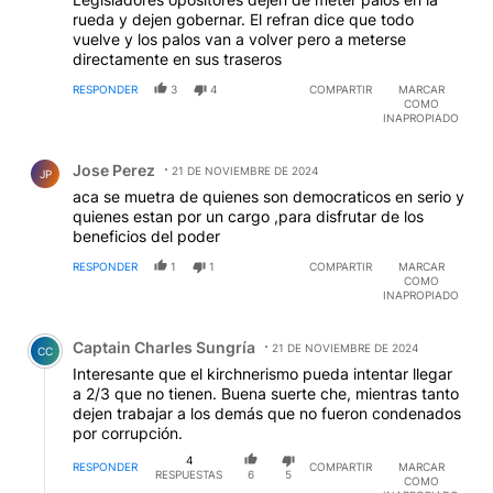
rueda y dejen gobernar. El refran dice que todo
vuelve y los palos van a volver pero a meterse
directamente en sus traseros
RESPONDER
3
4
COMPARTIR
MARCAR
COMO
INAPROPIADO
Comentario de Jose Perez.
Jose Perez
21 DE NOVIEMBRE DE 2024
JP
aca se muetra de quienes son democraticos en serio y
quienes estan por un cargo ,para disfrutar de los
beneficios del poder
RESPONDER
1
1
COMPARTIR
MARCAR
COMO
INAPROPIADO
Comentario de Captain Charles Sungría.
Captain Charles Sungría
21 DE NOVIEMBRE DE 2024
CC
Interesante que el kirchnerismo pueda intentar llegar
a 2/3 que no tienen. Buena suerte che, mientras tanto
dejen trabajar a los demás que no fueron condenados
por corrupción.
4
RESPONDER
COMPARTIR
MARCAR
RESPUESTAS
6
5
COMO