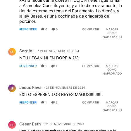
PAara modificar la CONSTITUCIÒN tienen que llamar
a Asamblea Constituyente, y allì lo dice claramente, la
deuda externa es tema del Parlamento. Lo demás, y
la ley Bases, es una cochinada de criaderos de
porcinos
RESPONDER
0
0
COMPARTIR
MARCAR
COMO
INAPROPIADO
Comentario de Sergio L.
Sergio L
21 DE NOVIEMBRE DE 2024
SL
NO LLEGAN NI EN DOPE A 2/3
RESPONDER
1
1
COMPARTIR
MARCAR
COMO
INAPROPIADO
Comentario de Jesus Fava.
Jesus Fava
21 DE NOVIEMBRE DE 2024
JF
EXITO ESPEREN LOS REYES MAGOS!!!!!!!!!!!
RESPONDER
1
2
COMPARTIR
MARCAR
COMO
INAPROPIADO
Comentario de Cesar Esth.
Cesar Esth
21 DE NOVIEMBRE DE 2024
CE
Legisladores opositores dejen de meter palos en la