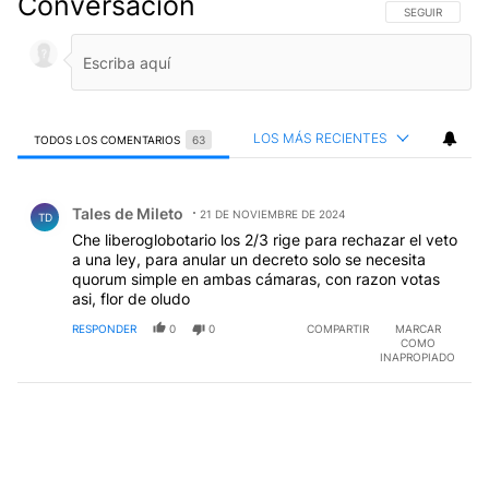
Conversación
SIGA ESTA CO
SEGUIR
LOS MÁS RECIENTES
TODOS LOS COMENTARIOS
63
Todos los comentarios
Comentario de Tales de Mileto.
Tales de Mileto
21 DE NOVIEMBRE DE 2024
TD
Che liberoglobotario los 2/3 rige para rechazar el veto
a una ley, para anular un decreto solo se necesita
quorum simple en ambas cámaras, con razon votas
asi, flor de oludo
RESPONDER
0
0
COMPARTIR
MARCAR
COMO
INAPROPIADO