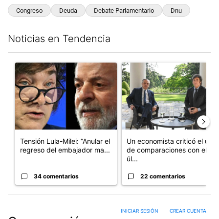
Congreso
Deuda
Debate Parlamentario
Dnu
Noticias en Tendencia
Este listado muestra los artículos con más comentarios en los últim
Un artículo de tendencia con el título "Tensión Lula-Milei: “A
Un artículo de tendencia con 
Tensión Lula-Milei: “Anular el
Un economista criticó el uso
regreso del embajador ma...
de comparaciones con el
úl...
34 comentarios
22 comentarios
INICIAR SESIÓN
|
CREAR CUENTA