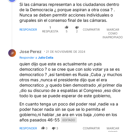
Si las cámaras representan a los ciudadanos dentro
de la Democracia ¿ porque aspiran a otra cosa ? .
Nunca se deben permitir acciones individuales o
grupales sin el consenso final de las cámaras.
1
RESPONDER
COMPARTIR
MARCAR
RESPUESTA
5
2
COMO
INAPROPIADO
Respuesta de Jose Perez.
Jose Perez
21 DE NOVIEMBRE DE 2024
JP
Responder a
Julio Cella
quien dijo que este es actualmente un pais
democratico ? o se cree que con solo votar ya se es
democratico ? ,asi tambien es Rusia ,Cuba ,y muchos
otros mas ,nunca el presidente dijo que el era
democratico ,y quedo bien demostrado ,el primer dia
,dio su discurso de a espaldas al Congreso ,eso dice
todo lo que se puede esperar de este gobierno,
En cuanto tenga un poco del poder real ,nadie va a
poder hacer nada sin se que se lo permita el
gobierno,ni hablar ,se ara en vos baja ,como en los
años pasados 46-55
EDITADO
RESPONDER
0
3
COMPARTIR
MARCAR
COMO