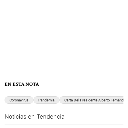
EN ESTA NOTA
Coronavirus
Pandemia
Carta Del Presidente Alberto Fernández
Noticias en Tendencia
Este listado muestra los artículos con más comentarios en los últim