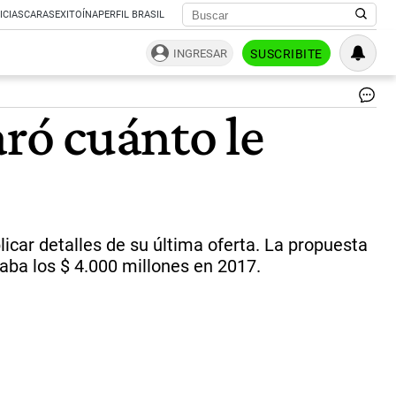
ICIAS
CARAS
EXITOÍNA
PERFIL BRASIL
INGRESAR
SUSCRIBITE
La
aró cuánto le
ca
del
Co
tie
en
ja
al
Gr
licar detalles de su última oferta. La propuesta
Mac
raba los $ 4.000 millones en 2017.
|
Ju
Ob
-
CE