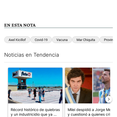
EN ESTA NOTA
Axel Kicillof
Covid-19
Vacuna
Mar Chiquita
Provinci
Noticias en Tendencia
Este listado muestra los artículos con más comentarios en los últim
Un artículo de tendencia con el título "Récord histórico de qu
Un artículo de tendencia con e
Récord histórico de quiebras
Milei despidió a Jorge Messi
y un industricidio que ya ...
y cuestionó a quienes crit...