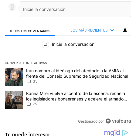
LOS MÁS RECIENTES
TODOS LOS COMENTARIOS
Todos los comentarios
Inicie la conversación
CONVERSACIONES ACTIVAS
Este listado muestra los artículos con más comentarios en los últim
Un artículo de tendencia con el título "Irán nombró al ideólogo d
Irán nombró al ideólogo del atentado a la AMIA al
frente del Consejo Supremo de Seguridad Nacional
35
Un artículo de tendencia con el título "Karina Milei vuelve al cen
Karina Milei vuelve al centro de la escena: reúne a
los legisladores bonaerenses y acelera el armado
para 2027
75
Gestionado por