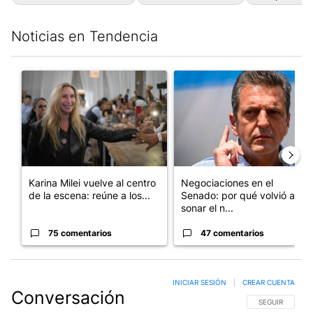
Noticias en Tendencia
Este listado muestra los artículos con más comentarios en los últim
Un artículo de tendencia con el título "Karina Milei vuelve al c
Un artículo de tendencia con 
Karina Milei vuelve al centro
Negociaciones en el
de la escena: reúne a los...
Senado: por qué volvió a
sonar el n...
75 comentarios
47 comentarios
INICIAR SESIÓN
|
CREAR CUENTA
Conversación
SIGA ESTA CO
SEGUIR