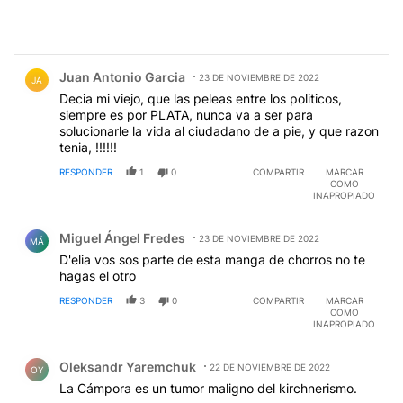
Comentario de Juan Antonio Garcia.
Juan Antonio Garcia
23 DE NOVIEMBRE DE 2022
JA
Decia mi viejo, que las peleas entre los politicos,
siempre es por PLATA, nunca va a ser para
solucionarle la vida al ciudadano de a pie, y que razon
tenia, !!!!!!
RESPONDER
1
0
COMPARTIR
MARCAR
COMO
INAPROPIADO
Comentario de Miguel Ángel Fredes.
Miguel Ángel Fredes
23 DE NOVIEMBRE DE 2022
MÁ
D'elia vos sos parte de esta manga de chorros no te
hagas el otro
RESPONDER
3
0
COMPARTIR
MARCAR
COMO
INAPROPIADO
Comentario de Oleksandr Yaremchuk.
Oleksandr Yaremchuk
22 DE NOVIEMBRE DE 2022
OY
La Cámpora es un tumor maligno del kirchnerismo.