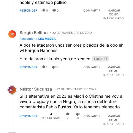
noble y estimado pollino.
RESPONDER
0
0
COMPARTIR
MARCAR
COMO
INAPROPIADO
Respuesta de Sergio Bellino.
Sergio Bellino
22 DE NOVIEMBRE DE 2022
SB
Responder a
LEO MESSA
A bos te atacaron unos seniores picados de la opo en
wl Parque Hapones.
Y te dejaron el kuolo yeno de xemen
EDITADO
RESPONDER
1
0
COMPARTIR
MARCAR
COMO
INAPROPIADO
Comentario de Néstor Sucunza.
Néstor Sucunza
22 DE NOVIEMBRE DE 2022
NS
Si la alternativa en 2023 es Macri o Cristina me voy a
vivir a Uruguay con la Negra, la esposa del lector-
comentarista Fabio Bustos. Ya lo tenemos planeado...
4
RESPONDER
COMPARTIR
MARCAR
RESPUESTAS
2
0
COMO
INAPROPIADO