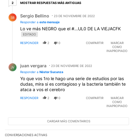
2 respuestas más antiguas
MOSTRAR RESPUESTAS MÁS ANTIGUAS
2
Respuesta de Sergio Bellino.
Sergio Bellino
23 DE NOVIEMBRE DE 2022
SB
Responder a
este mensaje
Lo ve más NEGRO que el #...UL0 DE LA VIEJACFK
EDITADO
RESPONDER
2
0
COMPARTIR
MARCAR
COMO
INAPROPIADO
Respuesta de juan vergara.
juan vergara
23 DE NOVIEMBRE DE 2022
JV
Responder a
Néstor Sucunza
Yo que vos 1ro le hago una serie de estudios por las
dudas, mira si es contagioso y la bacteria también te
ataca a vos el cerebro
RESPONDER
2
0
COMPARTIR
MARCAR
COMO
INAPROPIADO
CARGAR MÁS COMENTARIOS
CONVERSACIONES ACTIVAS