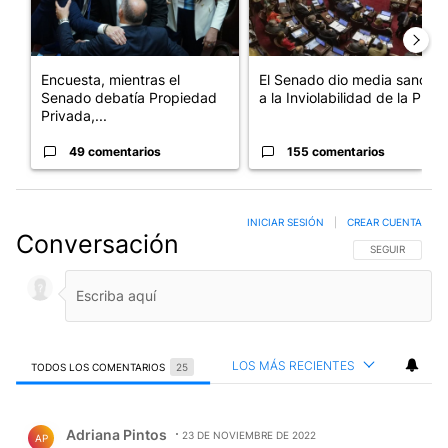
Encuesta, mientras el
El Senado dio media sanción
Senado debatía Propiedad
a la Inviolabilidad de la P...
Privada,...
49 comentarios
155 comentarios
INICIAR SESIÓN
|
CREAR CUENTA
Conversación
SIGA ESTA CO
SEGUIR
LOS MÁS RECIENTES
TODOS LOS COMENTARIOS
25
Todos los comentarios
Comentario de Adriana Pintos.
Adriana Pintos
23 DE NOVIEMBRE DE 2022
AP