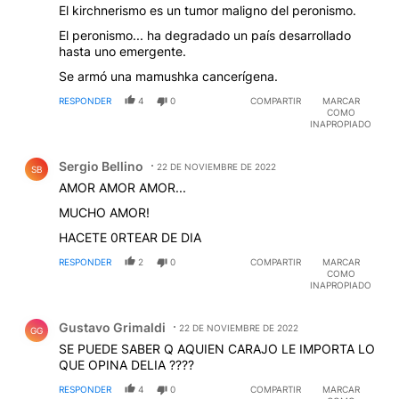
El kirchnerismo es un tumor maligno del peronismo.
El peronismo... ha degradado un país desarrollado
hasta uno emergente.
Se armó una mamushka cancerígena.
RESPONDER
4
0
COMPARTIR
MARCAR
COMO
INAPROPIADO
Comentario de Sergio Bellino.
Sergio Bellino
22 DE NOVIEMBRE DE 2022
SB
AMOR AMOR AMOR...
MUCHO AMOR!
HACETE 0RTEAR DE DIA
RESPONDER
2
0
COMPARTIR
MARCAR
COMO
INAPROPIADO
Comentario de Gustavo Grimaldi.
Gustavo Grimaldi
22 DE NOVIEMBRE DE 2022
GG
SE PUEDE SABER Q AQUIEN CARAJO LE IMPORTA LO
QUE OPINA DELIA ????
RESPONDER
4
0
COMPARTIR
MARCAR