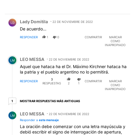
Comentario de Lady Domitila.
Lady Domitila
22 DE NOVIEMBRE DE 2022
LD
De acuerdo...
RESPONDER
1
0
COMPARTIR
MARCAR
COMO
INAPROPIADO
Comentario de LEO MESSA.
LEO MESSA
22 DE NOVIEMBRE DE 2022
LM
Aquel que hataca ha el Dr. Máximo Kirchner hataca ha
la patria y el pueblo argentino no lo permitirá.
3
RESPONDER
COMPARTIR
MARCAR
RESPUESTAS
2
1
COMO
INAPROPIADO
1 respuesta más antiguas
MOSTRAR RESPUESTAS MÁS ANTIGUAS
1
Respuesta de LEO MESSA.
LEO MESSA
22 DE NOVIEMBRE DE 2022
LM
Responder a
este mensaje
La oración debe comenzar con una letra mayúscula y
debió escribir el signo de interrogación de apertura,