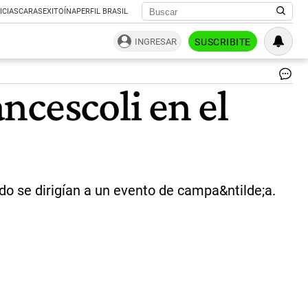
ICIAS
CARAS
EXITOÍNA
PERFIL BRASIL
INGRESAR
SUSCRIBITE
|
ncescoli en el
elt
do se dirigían a un evento de campa&ntilde;a.