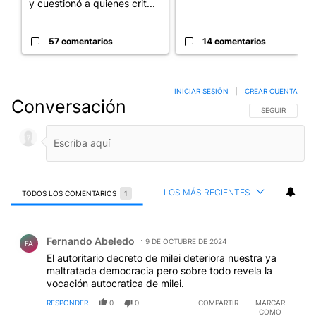
y cuestionó a quienes crit...
57 comentarios
14 comentarios
INICIAR SESIÓN
|
CREAR CUENTA
Conversación
SIGA ESTA CO
SEGUIR
LOS MÁS RECIENTES
TODOS LOS COMENTARIOS
1
Todos los comentarios
Comentario de Fernando Abeledo.
Fernando Abeledo
9 DE OCTUBRE DE 2024
FA
El autoritario decreto de milei deteriora nuestra ya
maltratada democracia pero sobre todo revela la
vocación autocratica de milei.
RESPONDER
0
0
COMPARTIR
MARCAR
COMO