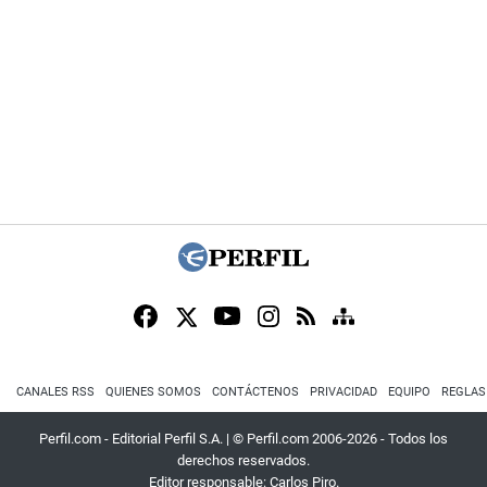
CANALES RSS
QUIENES SOMOS
CONTÁCTENOS
PRIVACIDAD
EQUIPO
REGLAS
Perfil.com - Editorial Perfil S.A.
| © Perfil.com 2006-2026 - Todos los
derechos reservados.
Editor responsable: Carlos Piro.