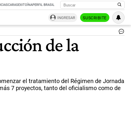
ICIAS
CARAS
EXITOÍNA
PERFIL BRASIL
INGRESAR
SUSCRIBITE
Cá
cción de la
de
Di
|
NA
 comenzar el tratamiento del Régimen de Jornada
más 7 proyectos, tanto del oficialismo como de