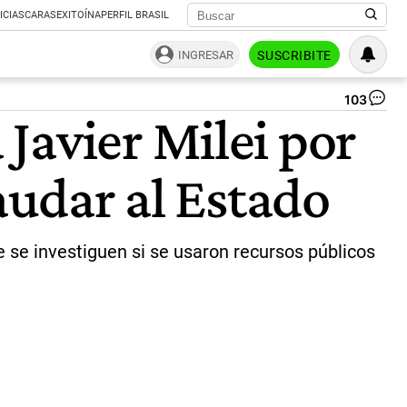
ICIAS
CARAS
EXITOÍNA
PERFIL BRASIL
INGRESAR
SUSCRIBITE
103
Sa
Javier Milei por
Ab
y
Jav
audar al Estado
Mil
du
la
cu
de
e se investiguen si se usaron recursos públicos
Vo
|
reu