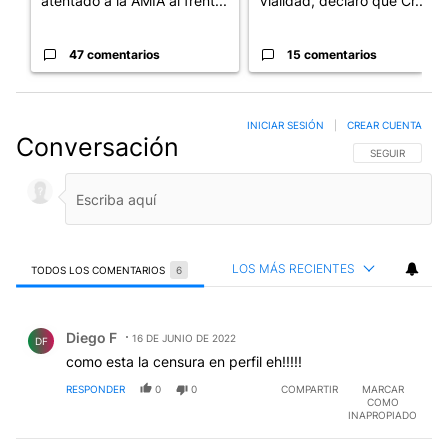
atentado a la AMIA al frent...
Vialidad, declaró que Cr...
47 comentarios
15 comentarios
INICIAR SESIÓN
|
CREAR CUENTA
Conversación
SIGA ESTA CO
SEGUIR
LOS MÁS RECIENTES
TODOS LOS COMENTARIOS
6
Todos los comentarios
Comentario de Diego F.
Diego F
16 DE JUNIO DE 2022
DF
como esta la censura en perfil eh!!!!!
RESPONDER
0
0
COMPARTIR
MARCAR
COMO
INAPROPIADO