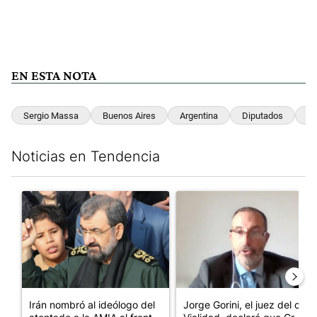
EN ESTA NOTA
Sergio Massa
Buenos Aires
Argentina
Diputados
Co
Noticias en Tendencia
Este listado muestra los artículos con más comentarios en los últim
Un artículo de tendencia con el título "Irán nombró al ideólog
Un artículo de tendencia con e
Irán nombró al ideólogo del
Jorge Gorini, el juez del caso