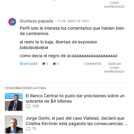
COMO
INAPROPIADO
Comentario de Gustavo papada.
Gustavo papada
15 DE JUNIO DE 2022
GP
Perfil solo le interesa los comentarios que hablen bien
de cambiemos
al resto te lo baja, libertad de expresion
juajuajuajuajua
como decia el negro de acaaaaaaaaaaaaaaaaaaa
RESPONDER
0
0
COMPARTIR
MARCAR
COMO
INAPROPIADO
CONVERSACIONES ACTIVAS
Este listado muestra los artículos con más comentarios en los últim
Un artículo de tendencia con el título "El Banco Central no pudo 
El Banco Central no pudo dar precisiones sobre un
sobrante de $4 billones
106
Un artículo de tendencia con el título "Jorge Gorini, el juez del
Jorge Gorini, el juez del caso Vialidad, declaró que
Cristina Kirchner está pagando las consecuencias de
cometer "un delito comprobado"
15