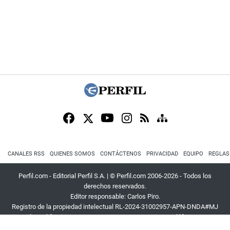
CANALES RSS
QUIENES SOMOS
CONTÁCTENOS
PRIVACIDAD
EQUIPO
REGLAS
Perfil.com - Editorial Perfil S.A.
| © Perfil.com 2006-2026 - Todos los
derechos reservados.
Editor responsable: Carlos Piro.
Registro de la propiedad intelectual RL-2024-31002957-APN-DNDA#MJ
Dirección:
California 2715
,
C1289ABI
,
CABA, Argentina
| Teléfono:
+54 9 11
3453 4567
| E-mail:
atencion@perfil.com