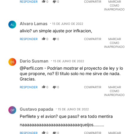
RESPONDER
0
0
COMPARTIR
MARCAR
COMO
INAPROPIADO
Comentario de Alvaro Lamas.
Alvaro Lamas
15 DE JUNIO DE 2022
AL
alivio? un simple ajuste por infkacion,
RESPONDER
0
0
COMPARTIR
MARCAR
COMO
INAPROPIADO
Comentario de Dario Susman.
Dario Susman
15 DE JUNIO DE 2022
DS
@Perfil.com - Podrian mostrar el proyecto de ley y lo
que propone, no? El titulo solo no me sirve de nada.
Gracias.
RESPONDER
0
0
COMPARTIR
MARCAR
COMO
INAPROPIADO
Comentario de Gustavo papada.
Gustavo papada
15 DE JUNIO DE 2022
GP
Perfilete y el avion? que paso? era todo mentira
naaaaaaaaaaaaaaaaaaaaaaaaqueijos.........
RESPONDER
0
0
COMPARTIR
MARCAR