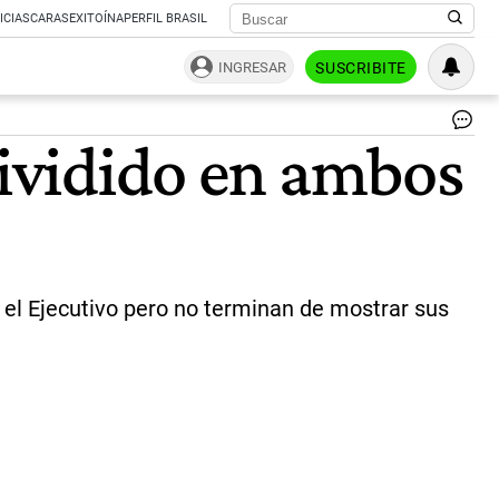
ICIAS
CARAS
EXITOÍNA
PERFIL BRASIL
INGRESAR
SUSCRIBITE
Se
dividido en ambos
de
Di
|
Ag
Na
ó el Ejecutivo pero no terminan de mostrar sus