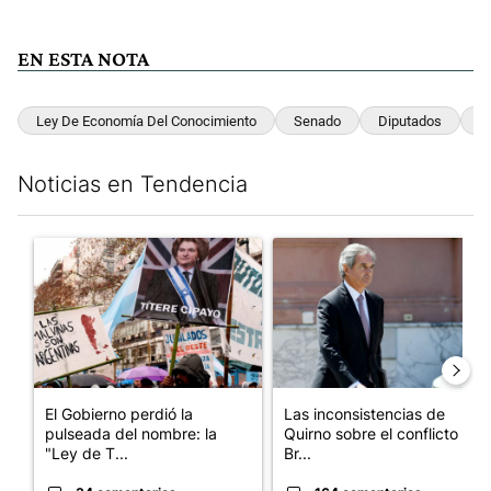
EN ESTA NOTA
Ley De Economía Del Conocimiento
Senado
Diputados
P
Noticias en Tendencia
Este listado muestra los artículos con más comentarios en los últim
Un artículo de tendencia con el título "El Gobierno perdió la pu
Un artículo de tendencia con e
El Gobierno perdió la
Las inconsistencias de
pulseada del nombre: la
Quirno sobre el conflicto con
"Ley de T...
Br...