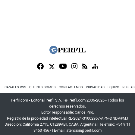
CANALES RSS
QUIENES SOMOS
CONTÁCTENOS
PRIVACIDAD
EQUIPO
REGLAS
Perfil.com - Editorial Perfil S.A.
| © Perfil.com 2006-2026 - Todos los
derechos reservados.
Editor responsable: Carlos Piro.
Registro de la propiedad intelectual RL-2024-31002957-APN-DNDA#MJ
Dirección:
California 2715
,
C1289ABI
,
CABA, Argentina
| Teléfono:
+54 9 11
3453 4567
| E-mail:
atencion@perfil.com