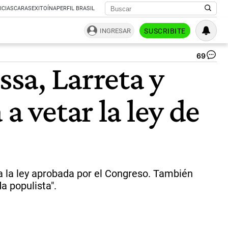
ICIAS
CARAS
EXITOÍNA
PERFIL BRASIL
INGRESAR
SUSCRIBITE
69
Ma
ssa, Larreta y
Fa
so
la
a vetar la ley de
ge
de
Mil
“Qu
ha
ca
sin
qu
 a la ley aprobada por el Congreso. También
est
a populista".
to
|
CE