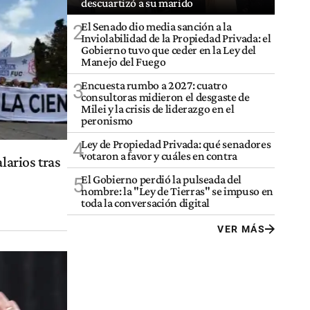
descuartizó a su marido
El Senado dio media sanción a la
2
Inviolabilidad de la Propiedad Privada: el
Gobierno tuvo que ceder en la Ley del
Manejo del Fuego
Encuesta rumbo a 2027: cuatro
3
consultoras midieron el desgaste de
Milei y la crisis de liderazgo en el
peronismo
Ley de Propiedad Privada: qué senadores
4
votaron a favor y cuáles en contra
larios tras
El Gobierno perdió la pulseada del
5
nombre: la "Ley de Tierras" se impuso en
toda la conversación digital
VER MÁS