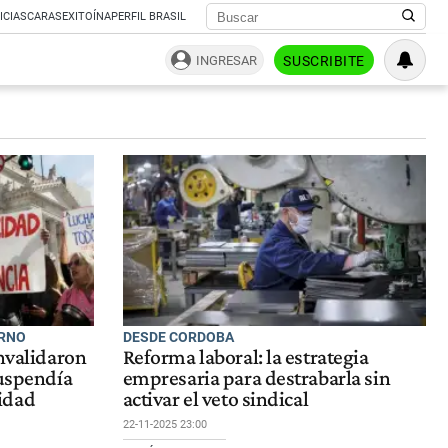
ICIAS
CARAS
EXITOÍNA
PERFIL BRASIL
INGRESAR
SUSCRIBITE
ERNO
DESDE CORDOBA
invalidaron
Reforma laboral: la estrategia
suspendía
empresaria para destrabarla sin
idad
activar el veto sindical
22-11-2025 23:00