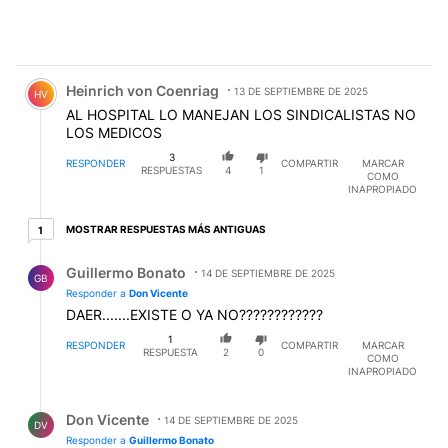
Comentario de Heinrich von Coenriag.
Heinrich von Coenriag
13 DE SEPTIEMBRE DE 2025
HV
AL HOSPITAL LO MANEJAN LOS SINDICALISTAS NO
LOS MEDICOS
3
RESPONDER
COMPARTIR
MARCAR
RESPUESTAS
4
1
COMO
INAPROPIADO
1 respuesta más antiguas
MOSTRAR RESPUESTAS MÁS ANTIGUAS
1
Respuesta de Guillermo Bonato.
Guillermo Bonato
14 DE SEPTIEMBRE DE 2025
GB
Responder a
Don Vicente
DAER.......EXISTE O YA NO????????????
1
RESPONDER
COMPARTIR
MARCAR
RESPUESTA
2
0
COMO
INAPROPIADO
Respuesta de Don Vicente.
Don Vicente
14 DE SEPTIEMBRE DE 2025
DV
Responder a
Guillermo Bonato