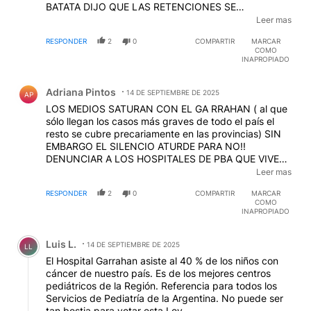
BATATA DIJO QUE LAS RETENCIONES SE
TRADUCIRIAN EN MAS HOSPITALES MAS
Leer mas
RUTAS.......NADA DE ESO PASO!!!!!! Y SI VUELVEN
RESPONDER
2
0
COMPARTIR
MARCAR
TAMPOCO PASARA!!!!
COMO
INAPROPIADO
Comentario de Adriana Pintos.
Adriana Pintos
14 DE SEPTIEMBRE DE 2025
AP
LOS MEDIOS SATURAN CON EL GA RRAHAN ( al que
sólo llegan los casos más graves de todo el país el
resto se cubre precariamente en las provincias) SIN
EMBARGO EL SILENCIO ATURDE PARA NO!!
DENUNCIAR A LOS HOSPITALES DE PBA QUE VIVEN
SITUACIONES PEORES QUE LAS DEL DE CABA (con
Leer mas
médicos y personal salud hambreados) HOY EN LA
RESPONDER
2
0
COMPARTIR
MARCAR
PATAGONIA LA GENTE DEBE DESPLAZARSE KM
COMO
PORQUE HAY INSTRUMENTAL ROTO Y NQN ES UNA
INAPROPIADO
PROVINCIA RIQUISIMA ¿SERA PORQUE HAY MAS
Comentario de Luis L..
MARKETING?
Luis L.
14 DE SEPTIEMBRE DE 2025
LL
El Hospital Garrahan asiste al 40 % de los niños con
cáncer de nuestro país. Es de los mejores centros
pediátricos de la Región. Referencia para todos los
Servicios de Pediatría de la Argentina. No puede ser
tan bestia para vetar esta Ley.