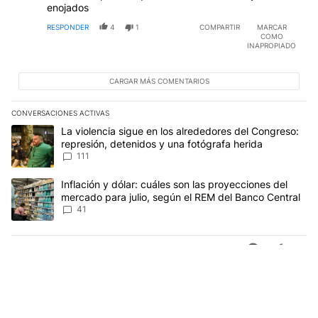
Daher. Deberían aprender de los japoneses, que la
enojados
medida de fuerza la hacen con más laburo, y la gente
RESPONDER
4
1
COMPARTIR
MARCAR
lo agradece. Pero no piensan en la gente, más que
COMO
obvio. Debería ser delito hacer paro en una actividad
INAPROPIADO
esencial como la salud. Seguí militando, porque
empatía con la gente es claro que no tenés.
CARGAR MÁS COMENTARIOS
CONVERSACIONES ACTIVAS
Este listado muestra los artículos con más comentarios en los últim
Un artículo de tendencia con el título "La violencia sigue en los 
La violencia sigue en los alrededores del Congreso:
represión, detenidos y una fotógrafa herida
111
Un artículo de tendencia con el título "Inflación y dólar: cuáles 
Inflación y dólar: cuáles son las proyecciones del
mercado para julio, según el REM del Banco Central
41
Gestionado por