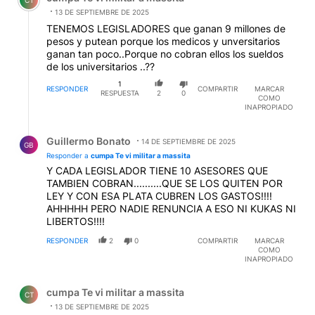
CT
13 DE SEPTIEMBRE DE 2025
TENEMOS LEGISLADORES que ganan 9 millones de
pesos y putean porque los medicos y unversitarios
ganan tan poco..Porque no cobran ellos los sueldos
de los universitarios ..??
1
RESPONDER
COMPARTIR
MARCAR
RESPUESTA
2
0
COMO
INAPROPIADO
Respuesta de Guillermo Bonato.
Guillermo Bonato
14 DE SEPTIEMBRE DE 2025
GB
Responder a
cumpa Te vi militar a massita
Y CADA LEGISLADOR TIENE 10 ASESORES QUE
TAMBIEN COBRAN..........QUE SE LOS QUITEN POR
LEY Y CON ESA PLATA CUBREN LOS GASTOS!!!!
AHHHHH PERO NADIE RENUNCIA A ESO NI KUKAS NI
LIBERTOS!!!!
RESPONDER
2
0
COMPARTIR
MARCAR
COMO
INAPROPIADO
Comentario de cumpa Te vi militar a massita.
cumpa Te vi militar a massita
CT
13 DE SEPTIEMBRE DE 2025