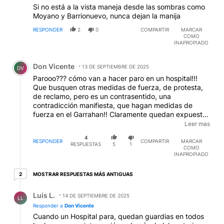
Si no está a la vista maneja desde las sombras como
Moyano y Barrionuevo, nunca dejan la manija
RESPONDER
2
0
COMPARTIR
MARCAR
COMO
INAPROPIADO
Comentario de Don Vicente.
Don Vicente
13 DE SEPTIEMBRE DE 2025
DV
Parooo??? cómo van a hacer paro en un hospital!!!
Que busquen otras medidas de fuerza, de protesta,
de reclamo, pero es un contrasentido, una
contradicción manifiesta, que hagan medidas de
fuerza en el Garrahan!! Claramente quedan expuestos
que los pacientes no sería lo que más les interesa
Leer mas
tutelar, sino las quintitas propias!! No me pagan lo que
4
quiero? hago paro y que se perjudiquen los pacientes,
RESPONDER
COMPARTIR
MARCAR
RESPUESTAS
5
1
COMO
son daños colaterales!! No se quién está mas chapa,
INAPROPIADO
si el indio o el cacique....
2 respuestas más antiguas
MOSTRAR RESPUESTAS MÁS ANTIGUAS
2
Respuesta de Luis L..
Luis L.
14 DE SEPTIEMBRE DE 2025
LL
Responder a
Don Vicente
Cuando un Hospital para, quedan guardias en todos