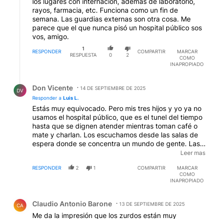
los lugares con internación, además de laboratorio,
rayos, farmacia, etc. Funciona como un fin de
semana. Las guardias externas son otra cosa. Me
parece que el que nunca pisó un hospital público sos
vos, amigo.
1
RESPONDER
COMPARTIR
MARCAR
RESPUESTA
0
2
COMO
INAPROPIADO
Respuesta de Don Vicente.
Don Vicente
14 DE SEPTIEMBRE DE 2025
DV
Responder a
Luis L.
Estás muy equivocado. Pero mis tres hijos y yo ya no
usamos el hospital público, que es el tunel del tiempo
hasta que se dignen atender mientras toman café o
mate y charlan. Los escuchamos desde las salas de
espera donde se concentra un mundo de gente. Las
guardias que vos decís, no las hacen en los
Leer mas
hospitales, hay que ir a buscar a los profesionales
RESPONDER
2
1
COMPARTIR
MARCAR
para urgencias a cualquier parte, y aparecen al final
COMO
del día. Somos cosas, caños, y otras denominaciones
INAPROPIADO
degradantes. Bioética cero. Asi que preferimos
Comentario de Claudio Antonio Barone.
laburar y pagarnos el médico, directamente. Nos
Claudio Antonio Barone
cuesta? si, pero lo ganamos en tiempo y dignidad. Es
13 DE SEPTIEMBRE DE 2025
CA
obvio que hablás desde un sindigarquismo como el de
Me da la impresión que los zurdos están muy