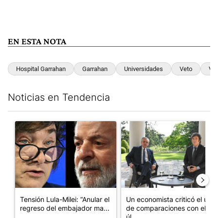
EN ESTA NOTA
Hospital Garrahan
Garrahan
Universidades
Veto
Ve
Noticias en Tendencia
Este listado muestra los artículos con más comentarios en los últim
Un artículo de tendencia con el título "Tensión Lula-Milei: “A
Un artículo de tendencia con 
Tensión Lula-Milei: “Anular el
Un economista criticó el uso
regreso del embajador ma...
de comparaciones con el
úl...