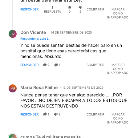
1
RESPONDER
COMPARTIR
MARCAR
RESPUESTA
0
2
COMO
INAPROPIADO
Respuesta de Don Vicente.
Don Vicente
14 DE SEPTIEMBRE DE 2025
DV
Responder a
Luis L.
Y no se puede ser tan bestias de hacer paro en un
hospital que tiene esas características que
mencionás. Absurdo.
RESPONDER
2
1
COMPARTIR
MARCAR
COMO
INAPROPIADO
Comentario de Maria Rosa Pailhe.
Maria Rosa Pailhe
13 DE SEPTIEMBRE DE 2025
MR
Nunca pense tener que ver algo parecido.......POR
FAVOR ...NO DEJEN ESCAPAR A TODOS ESTOS QUE
NOS ESTAN DESTRUYENDO
RESPONDER
1
2
COMPARTIR
MARCAR
COMO
INAPROPIADO
Comentario de cumpa Te vi militar a massita.
cumpa Te vi militar a massita