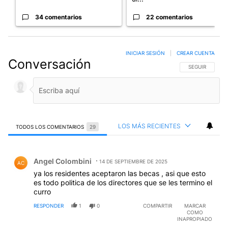
34 comentarios
22 comentarios
INICIAR SESIÓN
|
CREAR CUENTA
Conversación
SIGA ESTA CO
SEGUIR
LOS MÁS RECIENTES
TODOS LOS COMENTARIOS
29
Todos los comentarios
Comentario de Angel Colombini.
Angel Colombini
14 DE SEPTIEMBRE DE 2025
AC
ya los residentes aceptaron las becas , asi que esto
es todo politica de los directores que se les termino el
curro
RESPONDER
1
0
COMPARTIR
MARCAR
COMO
INAPROPIADO