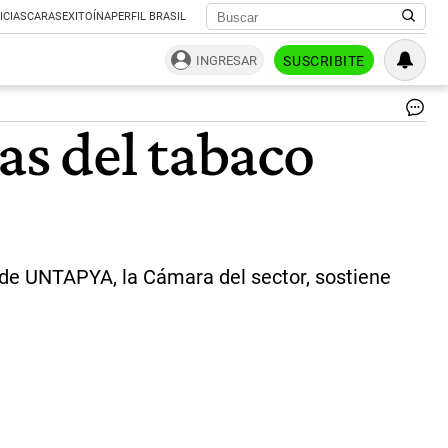
ICIAS
CARAS
EXITOÍNA
PERFIL BRASIL
INGRESAR
SUSCRIBITE
Pl
as del tabaco
de
ta
|
Té
r de UNTAPYA, la Cámara del sector, sostiene