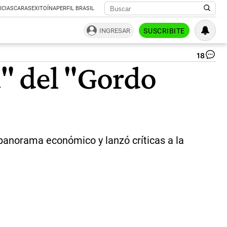
ICIAS
CARAS
EXITOÍNA
PERFIL BRASIL
INGRESAR
SUSCRIBITE
18
Jav
a" del "Gordo
Mil
en
La
Mi
|
St
Ca
 panorama económico y lanzó críticas a la