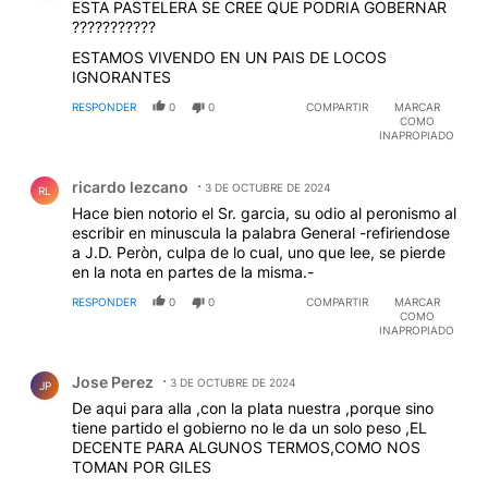
ESTA PASTELERA SE CREE QUE PODRIA GOBERNAR
???????????
ESTAMOS VIVENDO EN UN PAIS DE LOCOS
IGNORANTES
RESPONDER
0
0
COMPARTIR
MARCAR
COMO
INAPROPIADO
Comentario de ricardo lezcano.
ricardo lezcano
3 DE OCTUBRE DE 2024
RL
Hace bien notorio el Sr. garcia, su odio al peronismo al
escribir en minuscula la palabra General -refiriendose
a J.D. Peròn, culpa de lo cual, uno que lee, se pierde
en la nota en partes de la misma.-
RESPONDER
0
0
COMPARTIR
MARCAR
COMO
INAPROPIADO
Comentario de Jose Perez.
Jose Perez
3 DE OCTUBRE DE 2024
JP
De aqui para alla ,con la plata nuestra ,porque sino
tiene partido el gobierno no le da un solo peso ,EL
DECENTE PARA ALGUNOS TERMOS,COMO NOS
TOMAN POR GILES