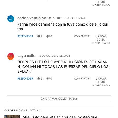
COMO
INAPROPIADO
Comentario de carlos venticinque.
carlos venticinque
3 DE OCTUBRE DE 2024
CV
karina hace campaña con la tuya como dice el lo qui
ton
RESPONDER
2
0
COMPARTIR
MARCAR
COMO
INAPROPIADO
Comentario de cayo callo.
cayo callo
3 DE OCTUBRE DE 2024
CC
DESPUES D E LO DE AYER NI ILUSIONES SE HAGAN
NI CONAN NI TODAS LAS FUERZAS DEL CIELO LOS
SALVAN
RESPONDER
3
0
COMPARTIR
MARCAR
COMO
INAPROPIADO
CARGAR MÁS COMENTARIOS
CONVERSACIONES ACTIVAS
Este listado muestra los artículos con más comentarios en los últim
Un artículo de tendencia con el título "Milei, listo para 'atajar' c
Milei, listo para 'atajar' corridas: posteó que