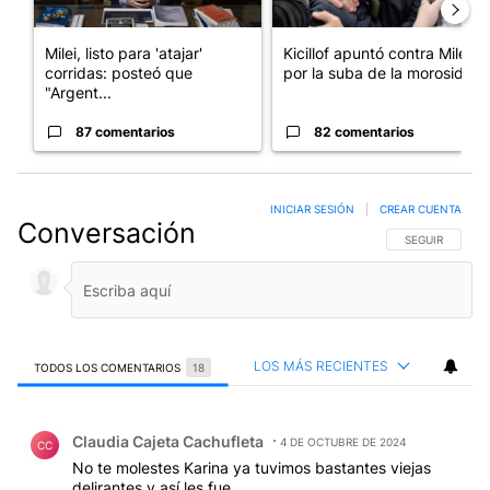
Milei, listo para 'atajar'
Kicillof apuntó contra Milei
corridas: posteó que
por la suba de la morosida...
"Argent...
87 comentarios
82 comentarios
INICIAR SESIÓN
|
CREAR CUENTA
Conversación
SIGA ESTA CO
SEGUIR
LOS MÁS RECIENTES
TODOS LOS COMENTARIOS
18
Todos los comentarios
Comentario de Claudia Cajeta Cachufleta.
Claudia Cajeta Cachufleta
4 DE OCTUBRE DE 2024
CC
No te molestes Karina ya tuvimos bastantes viejas
delirantes y así les fue.