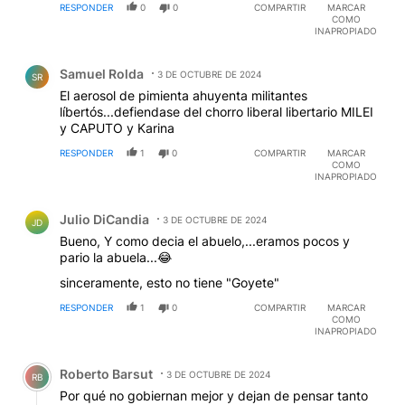
RESPONDER
0
0
COMPARTIR
MARCAR
COMO
INAPROPIADO
Comentario de Samuel Rolda.
Samuel Rolda
3 DE OCTUBRE DE 2024
SR
El aerosol de pimienta ahuyenta militantes
líbertós...defiendase del chorro liberal libertario MILEI
y CAPUTO y Karina
RESPONDER
1
0
COMPARTIR
MARCAR
COMO
INAPROPIADO
Comentario de Julio DiCandia.
Julio DiCandia
3 DE OCTUBRE DE 2024
JD
Bueno, Y como decia el abuelo,...eramos pocos y
pario la abuela...😂
sinceramente, esto no tiene "Goyete"
RESPONDER
1
0
COMPARTIR
MARCAR
COMO
INAPROPIADO
Comentario de Roberto Barsut.
Roberto Barsut
3 DE OCTUBRE DE 2024
RB
Por qué no gobiernan mejor y dejan de pensar tanto