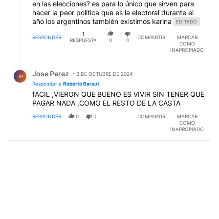
en las elecciones? es para lo único que sirven para
hacer la peor politica que es la electoral durante el
año los argentinos también existimos karina
EDITADO
1
RESPONDER
COMPARTIR
MARCAR
RESPUESTA
0
0
COMO
INAPROPIADO
Respuesta de Jose Perez.
Jose Perez
3 DE OCTUBRE DE 2024
JP
Responder a
Roberto Barsut
fACIL ,VIERON QUE BUENO ES VIVIR SIN TENER QUE
PAGAR NADA ,COMO EL RESTO DE LA CASTA
RESPONDER
0
0
COMPARTIR
MARCAR
COMO
INAPROPIADO