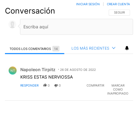
INICIAR SESIÓN
|
CREAR CUENTA
Conversación
SIGA ESTA CO
SEGUIR
LOS MÁS RECIENTES
TODOS LOS COMENTARIOS
14
Todos los comentarios
Comentario de Napoleon Tirpitz.
Napoleon Tirpitz
26 DE AGOSTO DE 2022
NT
KRISS ESTAS NERVIOSSA
RESPONDER
0
0
COMPARTIR
MARCAR
COMO
INAPROPIADO