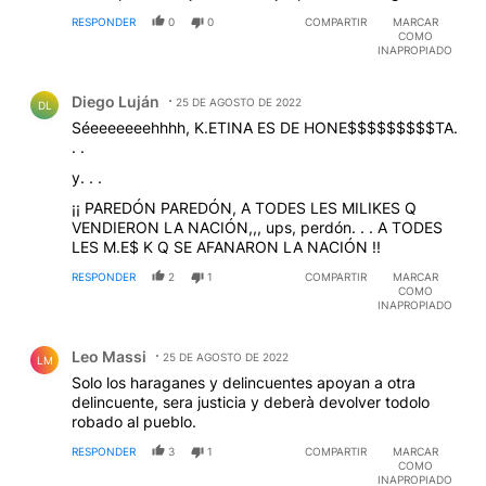
RESPONDER
0
0
COMPARTIR
MARCAR
COMO
INAPROPIADO
Comentario de Diego Luján.
Diego Luján
25 DE AGOSTO DE 2022
DL
Séeeeeeeehhhh, K.ETINA ES DE HONE$$$$$$$$$TA.
. .
y. . .
¡¡ PAREDÓN PAREDÓN, A TODES LES MILIKES Q
VENDIERON LA NACIÓN,,, ups, perdón. . . A TODES
LES M.E$ K Q SE AFANARON LA NACIÓN !!
RESPONDER
2
1
COMPARTIR
MARCAR
COMO
INAPROPIADO
Comentario de Leo Massi.
Leo Massi
25 DE AGOSTO DE 2022
LM
Solo los haraganes y delincuentes apoyan a otra
delincuente, sera justicia y deberà devolver todolo
robado al pueblo.
RESPONDER
3
1
COMPARTIR
MARCAR
COMO
INAPROPIADO