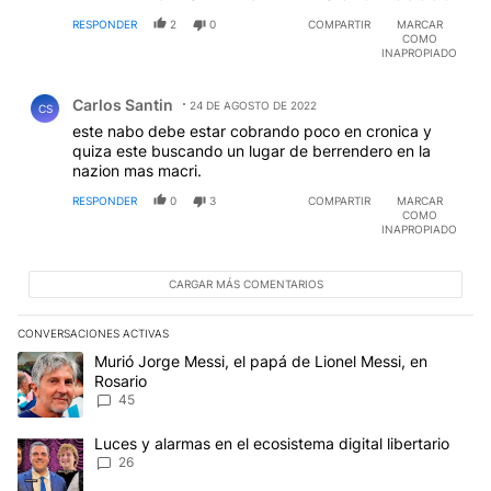
RESPONDER
2
0
COMPARTIR
MARCAR
COMO
INAPROPIADO
Comentario de Carlos Santin.
Carlos Santin
24 DE AGOSTO DE 2022
CS
este nabo debe estar cobrando poco en cronica y
quiza este buscando un lugar de berrendero en la
nazion mas macri.
RESPONDER
0
3
COMPARTIR
MARCAR
COMO
INAPROPIADO
CARGAR MÁS COMENTARIOS
CONVERSACIONES ACTIVAS
Este listado muestra los artículos con más comentarios en los últim
Un artículo de tendencia con el título "Murió Jorge Messi, el papá
Murió Jorge Messi, el papá de Lionel Messi, en
Rosario
45
Un artículo de tendencia con el título "Luces y alarmas en el ecosi
Luces y alarmas en el ecosistema digital libertario
26