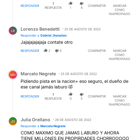
1
RESPONDER
COMPARTIR
MARCAR
RESPUESTA
1
4
COMO
INAPROPIADO
Respuesta de Lorenzo Benedetti.
Lorenzo Benedetti
25 DE AGOSTO DE 2022
LB
Responder a
Gabriel Jhonatan
Jajajajajajaja contate otro
RESPONDER
2
0
COMPARTIR
MARCAR
COMO
INAPROPIADO
Comentario de Marcelo Negrete.
Marcelo Negrete
25 DE AGOSTO DE 2022
MN
Pidiendo pista en la nacion+ eso seguro, el dueño de
ese canal jamás laburo 🤣
1
RESPONDER
COMPARTIR
MARCAR
RESPUESTA
0
5
COMO
INAPROPIADO
Respuesta de Julia Orellano.
Julia Orellano
26 DE AGOSTO DE 2022
JO
Responder a
Marcelo Negrete
COMO MAXIMO QUE JAMAS LABURO Y AHORA
TIENE MILLONES EN PROPIRDADES CHORROOOOO