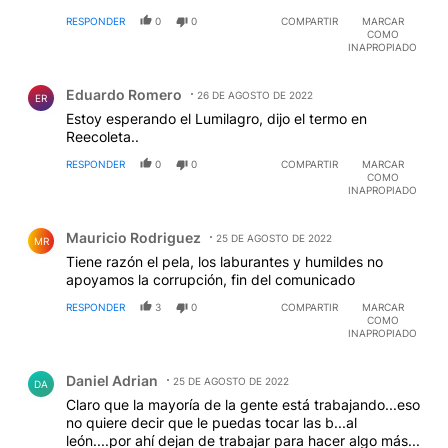
RESPONDER
0
0
COMPARTIR
MARCAR
COMO
INAPROPIADO
Comentario de Eduardo Romero.
Eduardo Romero
26 DE AGOSTO DE 2022
ER
Estoy esperando el Lumilagro, dijo el termo en
Reecoleta..
RESPONDER
0
0
COMPARTIR
MARCAR
COMO
INAPROPIADO
Comentario de Mauricio Rodriguez.
Mauricio Rodriguez
25 DE AGOSTO DE 2022
MR
Tiene razón el pela, los laburantes y humildes no
apoyamos la corrupción, fin del comunicado
RESPONDER
3
0
COMPARTIR
MARCAR
COMO
INAPROPIADO
Comentario de Daniel Adrian.
Daniel Adrian
25 DE AGOSTO DE 2022
DA
Claro que la mayoría de la gente está trabajando...eso
no quiere decir que le puedas tocar las b...al
león....por ahí dejan de trabajar para hacer algo más...