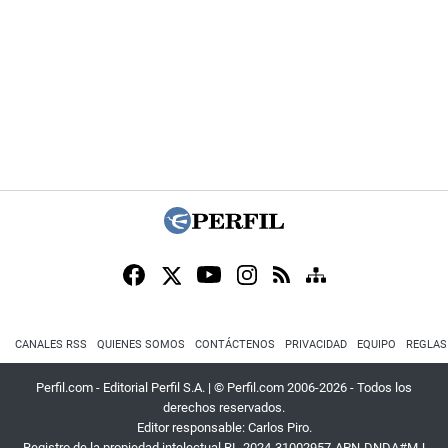
CANALES RSS
QUIENES SOMOS
CONTÁCTENOS
PRIVACIDAD
EQUIPO
REGLAS
Perfil.com - Editorial Perfil S.A.
| © Perfil.com 2006-2026 - Todos los
derechos reservados.
Editor responsable: Carlos Piro.
Registro de la propiedad intelectual RL-2024-31002957-APN-DNDA#MJ