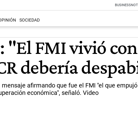
BUSINESS
NOT
OPINIÓN
SOCIEDAD
: "El FMI vivió co
CR debería despabi
 su mensaje afirmando que fue el FMI "el que empujó
uperación económica", señaló. Video