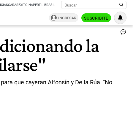
ICIAS
CARAS
EXITOÍNA
PERFIL BRASIL
INGRESAR
SUSCRIBITE
Fie
ndicionando la
de
la
De
larse"
|
PA
CU
 para que cayeran Alfonsín y De la Rúa. "No