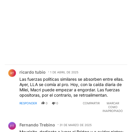
Comentario de ricardo tubio.
ricardo tubio
1 DE ABRIL DE 2025
RT
Las fuerzas políticas similares se absorben entre ellas.
Ayer, LLA se comía al pro. Hoy, con la caída diaria de
Milei, Macri puede empezar a engordar. Las fuerzas
opositoras, por el contrario, se retroalimentan.
RESPONDER
0
0
COMPARTIR
MARCAR
COMO
INAPROPIADO
Comentario de Fernando Trebino.
Fernando Trebino
31 DE MARZO DE 2025
FT
Mauricito, dedicate a jugar al Bridge y a cuidar nietos;