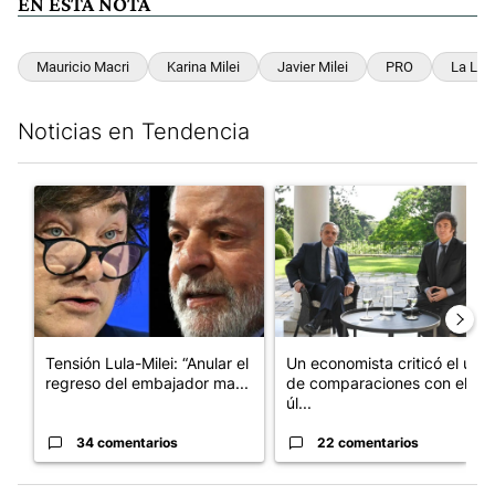
EN ESTA NOTA
Mauricio Macri
Karina Milei
Javier Milei
PRO
La Lib
Noticias en Tendencia
Este listado muestra los artículos con más comentarios en los últim
Un artículo de tendencia con el título "Tensión Lula-Milei: “A
Un artículo de tendencia con 
Tensión Lula-Milei: “Anular el
Un economista criticó el uso
regreso del embajador ma...
de comparaciones con el
úl...
34 comentarios
22 comentarios