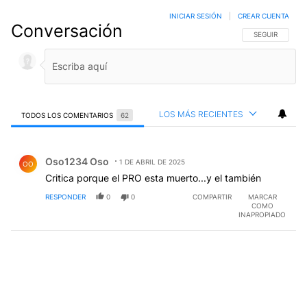
INICIAR SESIÓN
|
CREAR CUENTA
Conversación
SIGA ESTA CO
SEGUIR
LOS MÁS RECIENTES
TODOS LOS COMENTARIOS
62
Todos los comentarios
Comentario de Oso1234 Oso.
Oso1234 Oso
1 DE ABRIL DE 2025
OO
Critica porque el PRO esta muerto...y el también
RESPONDER
0
0
COMPARTIR
MARCAR
COMO
INAPROPIADO