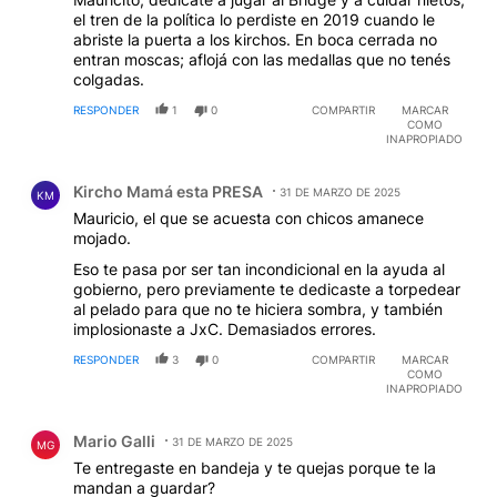
el tren de la política lo perdiste en 2019 cuando le
abriste la puerta a los kirchos. En boca cerrada no
entran moscas; aflojá con las medallas que no tenés
colgadas.
RESPONDER
1
0
COMPARTIR
MARCAR
COMO
INAPROPIADO
Comentario de Kircho Mamá esta PRESA.
Kircho Mamá esta PRESA
31 DE MARZO DE 2025
KM
Mauricio, el que se acuesta con chicos amanece
mojado.
Eso te pasa por ser tan incondicional en la ayuda al
gobierno, pero previamente te dedicaste a torpedear
al pelado para que no te hiciera sombra, y también
implosionaste a JxC. Demasiados errores.
RESPONDER
3
0
COMPARTIR
MARCAR
COMO
INAPROPIADO
Comentario de Mario Galli.
Mario Galli
31 DE MARZO DE 2025
MG
Te entregaste en bandeja y te quejas porque te la
mandan a guardar?