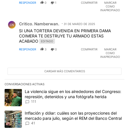
RESPONDER
0
1
COMPARTIR
MARCAR
COMO
INAPROPIADO
Comentario de Critico. Namberwan..
Critico. Namberwan.
31 DE MARZO DE 2025
CN
SI UNA TORTERA DEVENIDA EN PRIMERA DAMA
COIMERA TE DESTRUYE TU ARMADO ESTAS
ACABADO
EDITADO
RESPONDER
3
0
COMPARTIR
MARCAR
COMO
INAPROPIADO
CARGAR MÁS COMENTARIOS
CONVERSACIONES ACTIVAS
Este listado muestra los artículos con más comentarios en los últim
Un artículo de tendencia con el título "La violencia sigue en los 
La violencia sigue en los alrededores del Congreso:
represión, detenidos y una fotógrafa herida
111
Un artículo de tendencia con el título "Inflación y dólar: cuáles 
Inflación y dólar: cuáles son las proyecciones del
mercado para julio, según el REM del Banco Central
41