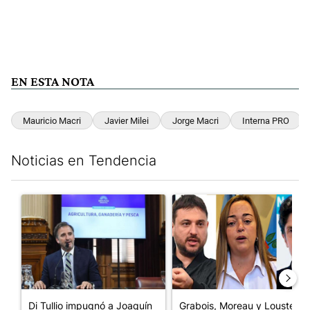
EN ESTA NOTA
Mauricio Macri
Javier Milei
Jorge Macri
Interna PRO
Noticias en Tendencia
Este listado muestra los artículos con más comentarios en los últim
Un artículo de tendencia con el título "Di Tullio impugnó a Joa
Un artículo de tendencia con e
Di Tullio impugnó a Joaquín
Grabois, Moreau y Lousteau