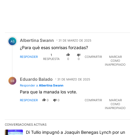
Comentario de Albertina Swann.
Albertina Swann
31 DE MARZO DE 2025
AS
¿Para què esas sonrisas forzadas?
1
RESPONDER
COMPARTIR
MARCAR
RESPUESTA
0
0
COMO
INAPROPIADO
Respuesta de Eduardo Balado.
Eduardo Balado
31 DE MARZO DE 2025
EB
Responder a
Albertina Swann
Para que la manada los vote.
RESPONDER
0
0
COMPARTIR
MARCAR
COMO
INAPROPIADO
CONVERSACIONES ACTIVAS
Este listado muestra los artículos con más comentarios en los últim
Un artículo de tendencia con el título "Di Tullio impugnó a Joaqu
Di Tullio impugnó a Joaquín Benegas Lynch por un