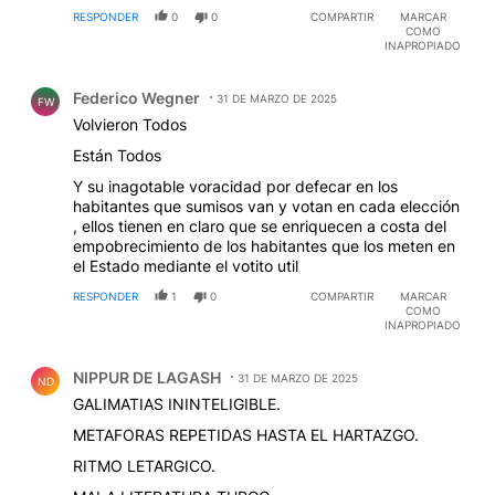
RESPONDER
0
0
COMPARTIR
MARCAR
COMO
INAPROPIADO
Comentario de Federico Wegner.
Federico Wegner
31 DE MARZO DE 2025
FW
Volvieron Todos
Están Todos
Y su inagotable voracidad por defecar en los
habitantes que sumisos van y votan en cada elección
, ellos tienen en claro que se enriquecen a costa del
empobrecimiento de los habitantes que los meten en
el Estado mediante el votito util
RESPONDER
1
0
COMPARTIR
MARCAR
COMO
INAPROPIADO
Comentario de NIPPUR DE LAGASH.
NIPPUR DE LAGASH
31 DE MARZO DE 2025
ND
GALIMATIAS ININTELIGIBLE.
METAFORAS REPETIDAS HASTA EL HARTAZGO.
RITMO LETARGICO.