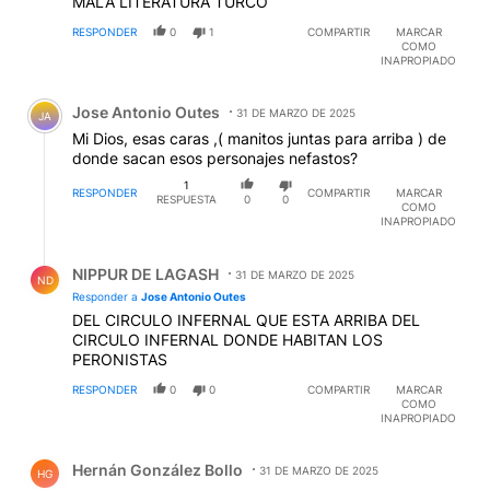
MALA LITERATURA TURCO
RESPONDER
0
1
COMPARTIR
MARCAR
COMO
INAPROPIADO
Comentario de Jose Antonio Outes.
Jose Antonio Outes
31 DE MARZO DE 2025
JA
Mi Dios, esas caras ,( manitos juntas para arriba ) de
donde sacan esos personajes nefastos?
1
RESPONDER
COMPARTIR
MARCAR
RESPUESTA
0
0
COMO
INAPROPIADO
Respuesta de NIPPUR DE LAGASH.
NIPPUR DE LAGASH
31 DE MARZO DE 2025
ND
Responder a
Jose Antonio Outes
DEL CIRCULO INFERNAL QUE ESTA ARRIBA DEL
CIRCULO INFERNAL DONDE HABITAN LOS
PERONISTAS
RESPONDER
0
0
COMPARTIR
MARCAR
COMO
INAPROPIADO
Comentario de Hernán González Bollo.
Hernán González Bollo
31 DE MARZO DE 2025
HG