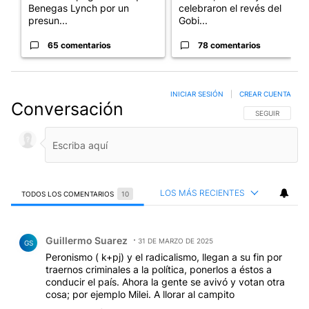
Benegas Lynch por un
celebraron el revés del
presun...
Gobi...
65 comentarios
78 comentarios
INICIAR SESIÓN
|
CREAR CUENTA
Conversación
SIGA ESTA CO
SEGUIR
LOS MÁS RECIENTES
TODOS LOS COMENTARIOS
10
Todos los comentarios
Comentario de Guillermo Suarez.
Guillermo Suarez
31 DE MARZO DE 2025
GS
Peronismo ( k+pj) y el radicalismo, llegan a su fin por
traernos criminales a la política, ponerlos a éstos a
conducir el país. Ahora la gente se avivó y votan otra
cosa; por ejemplo Milei. A llorar al campito