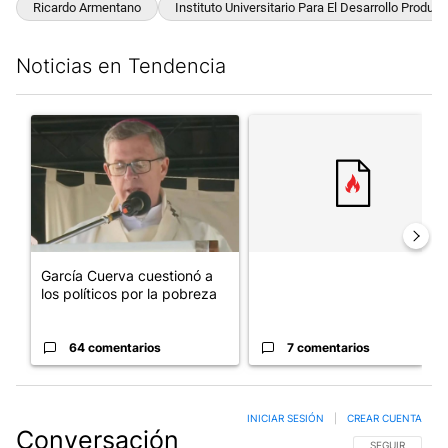
Ricardo Armentano
Instituto Universitario Para El Desarrollo Produc
Noticias en Tendencia
Este listado muestra los artículos con más comentarios en los últim
Un artículo de tendencia con el título "García Cuerva cuestionó 
Un artículo de tendencia con el
García Cuerva cuestionó a
los políticos por la pobreza
64 comentarios
7 comentarios
INICIAR SESIÓN
|
CREAR CUENTA
Conversación
SIGA ESTA CO
SEGUIR