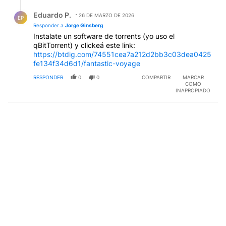
Respuesta de Eduardo P..
Eduardo P.
26 DE MARZO DE 2026
EP
Responder a
Jorge Ginsberg
Instalate un software de torrents (yo uso el
qBitTorrent) y clickeá este link:
https://btdig.com/74551cea7a212d2bb3c03dea0425
fe134f34d6d1/fantastic-voyage
RESPONDER
0
0
COMPARTIR
MARCAR
COMO
INAPROPIADO