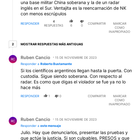
una base militar China soberana y la de un radar
inglés en el Sur. Ventajita es la reencarnación de NK
con menos escrúpulos
4
RESPONDER
COMPARTIR
MARCAR
RESPUESTAS
6
0
COMO
INAPROPIADO
2 respuestas más antiguas
MOSTRAR RESPUESTAS MÁS ANTIGUAS
2
Respuesta de Ruben Cancio.
Ruben Cancio
15 DE NOVIEMBRE DE 2023
RC
Responder a
Roberto Bustamante
Si los científicos argentinos llegan hasta la puerta. Con
custodia. Sigue siendo soberana. Con respecto al
radar. Es como que digas el violador se fue ya no lo
hace más
RESPONDER
1
0
COMPARTIR
MARCAR
COMO
INAPROPIADO
Respuesta de Ruben Cancio.
Ruben Cancio
15 DE NOVIEMBRE DE 2023
RC
Responder a
este mensaje
Julio. Hay que denunciarlos, presentar las pruebas y
que actúe la justicia. Si son culpables. PRESOS y que