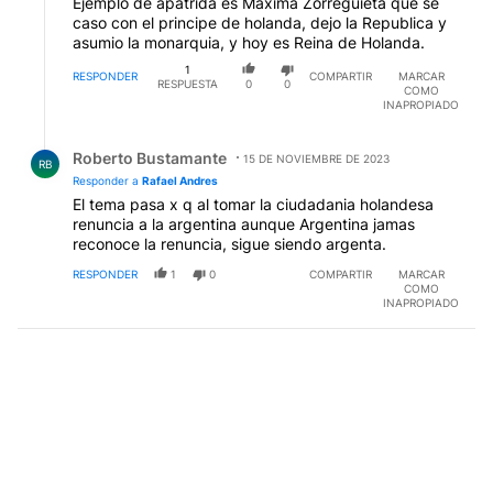
Ejemplo de apatrida es Maxima Zorreguieta que se
caso con el principe de holanda, dejo la Republica y
asumio la monarquia, y hoy es Reina de Holanda.
1
RESPONDER
COMPARTIR
MARCAR
RESPUESTA
0
0
COMO
INAPROPIADO
Respuesta de Roberto Bustamante.
Roberto Bustamante
15 DE NOVIEMBRE DE 2023
RB
Responder a
Rafael Andres
El tema pasa x q al tomar la ciudadania holandesa
renuncia a la argentina aunque Argentina jamas
reconoce la renuncia, sigue siendo argenta.
RESPONDER
1
0
COMPARTIR
MARCAR
COMO
INAPROPIADO