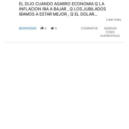
EL DIJO CUANDO AGARRO ECONOMIA Q LA
INFLACION IBA A BAJAR , Q LOS.JUBILADOS
IBAMOS A ESTAR MEJOR , Q EL DOLAR
SE.MANTENDRIA ...A MI TAMPOCO ME.GUSTAN
Leer mas
MUCHAS COSAS DE MILEI ENTONCES YO DIRIA
RESPONDER
0
0
COMPARTIR
MARCAR
....POR AHI CUANDO ASUME NOS DA UNA
COMO
SORPRESA.Y HACE COMO SU OTRO EX COMPAÑERO
INAPROPIADO
Y PRESIDENTE MENEM.....