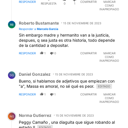
RESPONDER
COMPARTIR
MARCAR
RESPUESTA
0
1
COMO
INAPROPIADO
Respuesta de Roberto Bustamante.
Roberto Bustamante
15 DE NOVIEMBRE DE 2023
RB
Responder a
Marcelo Garcia
Sin embargo madre y hermanito van a la justicia,
despues, q sea justa es otra historia, todo depende
de la cantidad a depositar.
RESPONDER
1
0
COMPARTIR
MARCAR
COMO
INAPROPIADO
Comentario de Daniel Gonzalez.
Daniel Gonzalez
15 DE NOVIEMBRE DE 2023
DG
Bueno, si hablamos de adjetivos que empiezan con
"a", Massa es amoral, no sé qué es peor.
EDITADO
RESPONDER
1
1
COMPARTIR
MARCAR
COMO
INAPROPIADO
Comentario de Norma Gutierrez.
Norma Gutierrez
15 DE NOVIEMBRE DE 2023
NG
Peggy Camaño , una diaguita que sigue robando al
estado !!
EDITADO