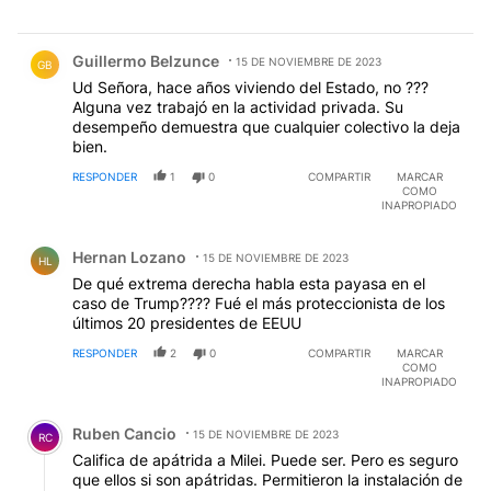
Comentario de Guillermo Belzunce.
Guillermo Belzunce
15 DE NOVIEMBRE DE 2023
GB
Ud Señora, hace años viviendo del Estado, no ???
Alguna vez trabajó en la actividad privada. Su
desempeño demuestra que cualquier colectivo la deja
bien.
RESPONDER
1
0
COMPARTIR
MARCAR
COMO
INAPROPIADO
Comentario de Hernan Lozano.
Hernan Lozano
15 DE NOVIEMBRE DE 2023
HL
De qué extrema derecha habla esta payasa en el
caso de Trump???? Fué el más proteccionista de los
últimos 20 presidentes de EEUU
RESPONDER
2
0
COMPARTIR
MARCAR
COMO
INAPROPIADO
Comentario de Ruben Cancio.
Ruben Cancio
15 DE NOVIEMBRE DE 2023
RC
Califica de apátrida a Milei. Puede ser. Pero es seguro
que ellos si son apátridas. Permitieron la instalación de