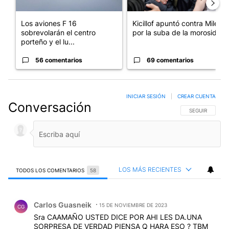
Los aviones F 16
Kicillof apuntó contra Milei
sobrevolarán el centro
por la suba de la morosida...
porteño y el lu...
56 comentarios
69 comentarios
INICIAR SESIÓN
|
CREAR CUENTA
Conversación
SIGA ESTA CO
SEGUIR
LOS MÁS RECIENTES
TODOS LOS COMENTARIOS
58
Todos los comentarios
Comentario de Carlos Guasneik.
Carlos Guasneik
15 DE NOVIEMBRE DE 2023
CG
Sra CAAMAÑO USTED DICE POR AHI LES DA.UNA
SORPRESA DE VERDAD PIENSA Q HARA ESO ? TBM