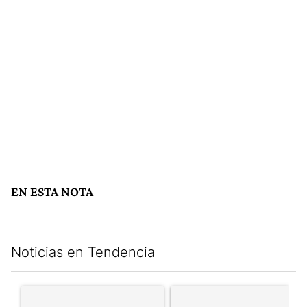
EN ESTA NOTA
Noticias en Tendencia
Este listado muestra los artículos con más comentarios en los últim
Un artículo de tendencia con el título "" con 114 comentarios.
Un artículo de tendencia con e