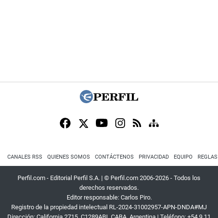
CANALES RSS
QUIENES SOMOS
CONTÁCTENOS
PRIVACIDAD
EQUIPO
REGLAS
Perfil.com - Editorial Perfil S.A.
| © Perfil.com 2006-2026 - Todos los
derechos reservados.
Editor responsable: Carlos Piro.
Registro de la propiedad intelectual RL-2024-31002957-APN-DNDA#MJ
Dirección:
California 2715
,
C1289ABI
,
CABA, Argentina
| Teléfono:
+54 9 11