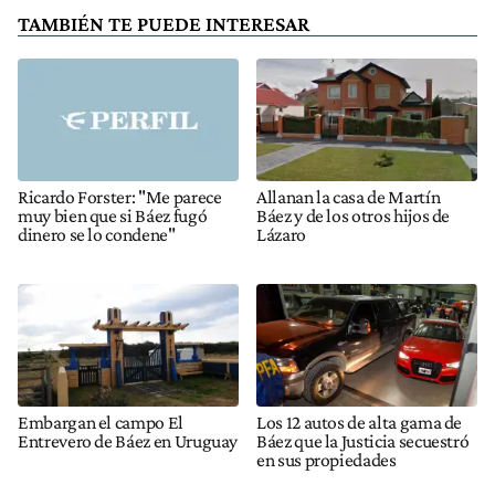
TAMBIÉN TE PUEDE INTERESAR
Ricardo Forster: "Me parece
Allanan la casa de Martín
muy bien que si Báez fugó
Báez y de los otros hijos de
dinero se lo condene"
Lázaro
Embargan el campo El
Los 12 autos de alta gama de
Entrevero de Báez en Uruguay
Báez que la Justicia secuestró
en sus propiedades