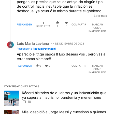
pongan los precios que se les antoje sin ningún tipo
de control, hacía inevitable que la inflación se
desboque, ya ocurrió lo mismo durante el gobierno de
macri, cuando se quejaban de una inflación del 24%
Leer mas
sobre el fin del mandato de Cristina, y macri (que dijo
1
que la inflación era lo mas fácil de resolver) la duplicó
RESPONDER
COMPARTIR
MARCAR
RESPUESTA
1
0
COMO
y la llevó al 50%, con milei va a pasar lo mismo, macri
INAPROPIADO
te hacía el verso del segundo semestre, milei te corre
el arco y te dice la segunda mitad de su mandato
Respuesta de Luis María Laviana.
(dos años), el segundo semestre nunca llegó y ya se
Luis María Laviana
4 DE DICIEMBRE DE 2023
LM
pueden imaginar lo que va a ocurrir en la segunda
Responder a
Pascual Potenzoni
mitad del mandato de milei, el país incendiado
Aparecio el tr.ga sapos !! Eso deseas vos , pero vas a
EDITADO
errar como siempre!!
RESPONDER
0
0
COMPARTIR
MARCAR
COMO
INAPROPIADO
CONVERSACIONES ACTIVAS
Este listado muestra los artículos con más comentarios en los últim
Un artículo de tendencia con el título "Récord histórico de quie
Récord histórico de quiebras y un industricidio que
ya supera a macrismo, pandemia y menemismo
10
Un artículo de tendencia con el título "Milei despidió a Jorge Mes
Milei despidió a Jorge Messi y cuestionó a quienes