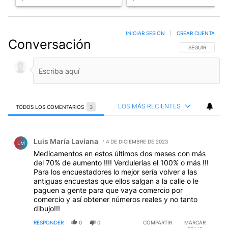
INICIAR SESIÓN
|
CREAR CUENTA
Conversación
SIGA ESTA CO
SEGUIR
LOS MÁS RECIENTES
TODOS LOS COMENTARIOS
3
Todos los comentarios
Comentario de Luis María Laviana.
Luis María Laviana
4 DE DICIEMBRE DE 2023
LM
Medicamentos en estos últimos dos meses con más
del 70% de aumento !!!! Verdulerías el 100% o más !!!
Para los encuestadores lo mejor sería volver a las
antiguas encuestas que ellos salgan a la calle o le
paguen a gente para que vaya comercio por
comercio y así obtener números reales y no tanto
dibujo!!!
RESPONDER
0
0
COMPARTIR
MARCAR