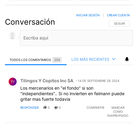
INICIAR SESIÓN
|
CREAR CUENTA
Conversación
SIGA ESTA CO
SEGUIR
LOS MÁS RECIENTES
TODOS LOS COMENTARIOS
254
Todos los comentarios
Comentario de Tilingos Y Copitos Inc SA.
Tilingos Y Copitos Inc SA
14 DE SEPTIEMBRE DE 2024
TY
Los mercenarios en "el fondo" si son
"independientes".. Si no invierten en feimann puede
gritar mas fuerte todavia
RESPONDER
0
0
COMPARTIR
MARCAR
COMO
INAPROPIADO