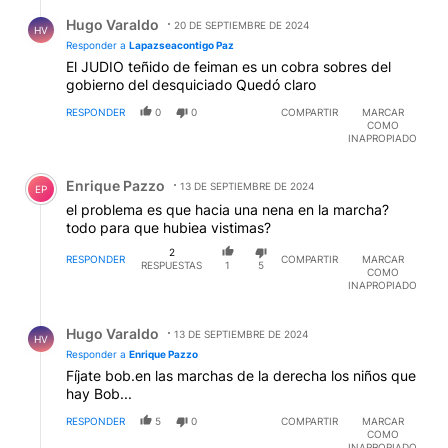
Respuesta de Hugo Varaldo.
Hugo Varaldo
20 DE SEPTIEMBRE DE 2024
HV
Responder a
Lapazseacontigo Paz
El JUDIO teñido de feiman es un cobra sobres del
gobierno del desquiciado Quedó claro
RESPONDER
0
0
COMPARTIR
MARCAR
COMO
INAPROPIADO
Comentario de Enrique Pazzo.
Enrique Pazzo
13 DE SEPTIEMBRE DE 2024
EP
el problema es que hacia una nena en la marcha?
todo para que hubiea vistimas?
2
RESPONDER
COMPARTIR
MARCAR
RESPUESTAS
1
5
COMO
INAPROPIADO
Respuesta de Hugo Varaldo.
Hugo Varaldo
13 DE SEPTIEMBRE DE 2024
HV
Responder a
Enrique Pazzo
Fíjate bob.en las marchas de la derecha los niños que
hay Bob...
RESPONDER
5
0
COMPARTIR
MARCAR
COMO
INAPROPIADO