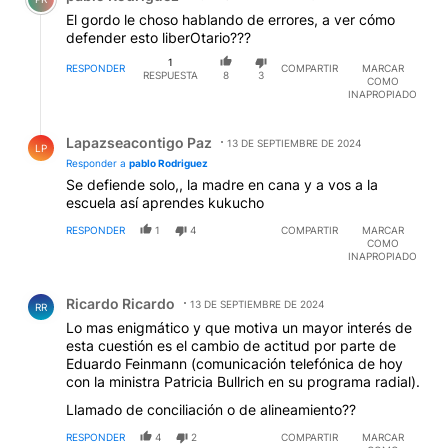
El gordo le choso hablando de errores, a ver cómo
defender esto liberOtario???
1
RESPONDER
COMPARTIR
MARCAR
RESPUESTA
8
3
COMO
INAPROPIADO
Respuesta de Lapazseacontigo Paz.
Lapazseacontigo Paz
13 DE SEPTIEMBRE DE 2024
LP
Responder a
pablo Rodriguez
Se defiende solo,, la madre en cana y a vos a la
escuela así aprendes kukucho
RESPONDER
1
4
COMPARTIR
MARCAR
COMO
INAPROPIADO
Comentario de Ricardo Ricardo.
Ricardo Ricardo
13 DE SEPTIEMBRE DE 2024
RR
Lo mas enigmático y que motiva un mayor interés de
esta cuestión es el cambio de actitud por parte de
Eduardo Feinmann (comunicación telefónica de hoy
con la ministra Patricia Bullrich en su programa radial).
Llamado de conciliación o de alineamiento??
RESPONDER
4
2
COMPARTIR
MARCAR