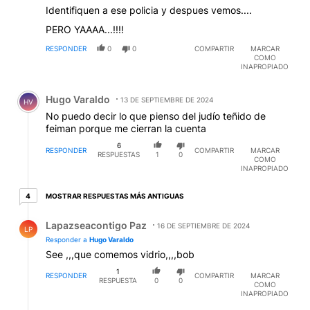
Identifiquen a ese policia y despues vemos....
PERO YAAAA...!!!!
RESPONDER
0
0
COMPARTIR
MARCAR
COMO
INAPROPIADO
Comentario de Hugo Varaldo.
Hugo Varaldo
13 DE SEPTIEMBRE DE 2024
HV
No puedo decir lo que pienso del judío teñido de
feiman porque me cierran la cuenta
6
RESPONDER
COMPARTIR
MARCAR
RESPUESTAS
1
0
COMO
INAPROPIADO
4 respuestas más antiguas
MOSTRAR RESPUESTAS MÁS ANTIGUAS
4
Respuesta de Lapazseacontigo Paz.
Lapazseacontigo Paz
16 DE SEPTIEMBRE DE 2024
LP
Responder a
Hugo Varaldo
See ,,,que comemos vidrio,,,,bob
1
RESPONDER
COMPARTIR
MARCAR
RESPUESTA
0
0
COMO
INAPROPIADO