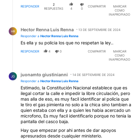
2
RESPONDER
COMPARTIR
MARCAR
RESPUESTAS
4
0
COMO
INAPROPIADO
Respuesta de Hector Renna Luis Renna.
Hector Renna Luis Renna
13 DE SEPTIEMBRE DE 2024
HR
Responder a
Hector Renna Luis Renna
Es ella y su policia los que no respetan la ley..
RESPONDER
4
0
COMPARTIR
MARCAR
COMO
INAPROPIADO
Respuesta de juonamto giustinianni.
juonamto giustinianni
14 DE SEPTIEMBRE DE 2024
JG
Responder a
Hector Renna Luis Renna
Estimado, la Constitución Nacional establece que es
ilegal cortar la calle e impedir la libre circulación, pero
mas alla de eso, es muy facil identificar al policia que
le tiro el gas pimienta no solo a la chica sino tambien a
quien estaba con ella y a quien les habia acercado un
microfono, Es muy facil identificarlo porque no tenia la
pantalla del casco baja.
Hay que empezar por ahi antes de dar apoyos
apresurados desde cualquier ministerio.