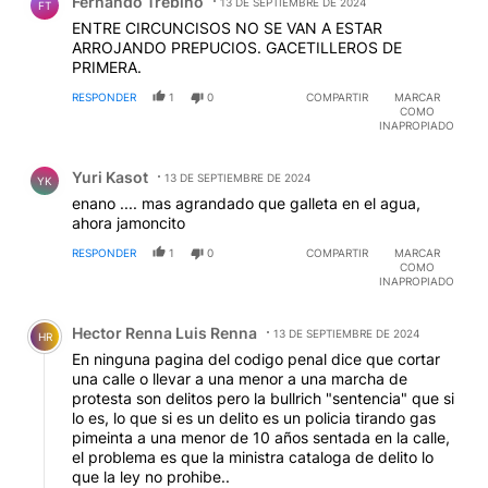
Fernando Trebino
13 DE SEPTIEMBRE DE 2024
FT
ENTRE CIRCUNCISOS NO SE VAN A ESTAR
ARROJANDO PREPUCIOS. GACETILLEROS DE
PRIMERA.
RESPONDER
1
0
COMPARTIR
MARCAR
COMO
INAPROPIADO
Comentario de Yuri Kasot.
Yuri Kasot
13 DE SEPTIEMBRE DE 2024
YK
enano .... mas agrandado que galleta en el agua,
ahora jamoncito
RESPONDER
1
0
COMPARTIR
MARCAR
COMO
INAPROPIADO
Comentario de Hector Renna Luis Renna.
Hector Renna Luis Renna
13 DE SEPTIEMBRE DE 2024
HR
En ninguna pagina del codigo penal dice que cortar
una calle o llevar a una menor a una marcha de
protesta son delitos pero la bullrich "sentencia" que si
lo es, lo que si es un delito es un policia tirando gas
pimeinta a una menor de 10 años sentada en la calle,
el problema es que la ministra cataloga de delito lo
que la ley no prohibe..