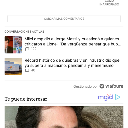
COMO
INAPROPIADO
CARGAR MÁS COMENTARIOS
CONVERSACIONES ACTIVAS
Este listado muestra los artículos con más comentarios en los últim
Un artículo de tendencia con el título "Milei despidió a Jorge Mes
Milei despidió a Jorge Messi y cuestionó a quienes
criticaron a Lionel: “Da vergüenza pensar que hubo
anti-Messi”
122
Un artículo de tendencia con el título "Récord histórico de quie
Récord histórico de quiebras y un industricidio que
ya supera a macrismo, pandemia y menemismo
40
Gestionado por