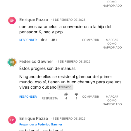
COMO
INAPROPIADO
Comentario de Enrique Pazzo.
Enrique Pazzo
1 DE FEBRERO DE 2025
EP
con unos caramelos la convencieron a la hija del
pensador K, nac y pop
RESPONDER
3
1
COMPARTIR
MARCAR
COMO
INAPROPIADO
Comentario de Federico Gawner.
Federico Gawner
1 DE FEBRERO DE 2025
FG
Éstos progres son de manual.
Ninguno de ellos se resiste al glamour del primer
mundo, eso sí, tienen un buen chamuyo para que Vos
vivas como cubano
EDITADO
1
RESPONDER
COMPARTIR
MARCAR
RESPUESTA
4
1
COMO
INAPROPIADO
Respuesta de Enrique Pazzo.
Enrique Pazzo
1 DE FEBRERO DE 2025
EP
Responder a
Federico Gawner
es tal cual... es tal cual