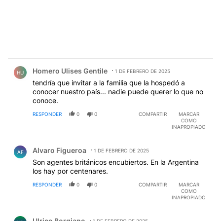
Comentario de Homero Ulises Gentile.
Homero Ulises Gentile
1 DE FEBRERO DE 2025
HU
tendría que invitar a la familia que la hospedó a
conocer nuestro país... nadie puede querer lo que no
conoce.
RESPONDER
0
0
COMPARTIR
MARCAR
COMO
INAPROPIADO
Comentario de Alvaro Figueroa.
Alvaro Figueroa
1 DE FEBRERO DE 2025
AF
Son agentes británicos encubiertos. En la Argentina
los hay por centenares.
RESPONDER
0
0
COMPARTIR
MARCAR
COMO
INAPROPIADO
Comentario de Ulrico Borgiano.
Ulrico Borgiano
1 DE FEBRERO DE 2025