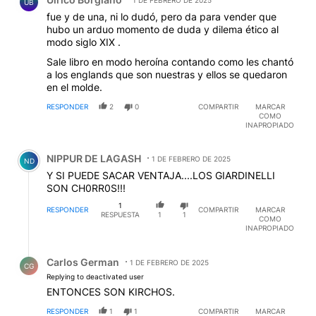
UB
fue y de una, ni lo dudó, pero da para vender que
hubo un arduo momento de duda y dilema ético al
modo siglo XIX .
Sale libro en modo heroína contando como les chantó
a los englands que son nuestras y ellos se quedaron
en el molde.
RESPONDER
2
0
COMPARTIR
MARCAR
COMO
INAPROPIADO
Comentario de NIPPUR DE LAGASH.
NIPPUR DE LAGASH
1 DE FEBRERO DE 2025
ND
Y SI PUEDE SACAR VENTAJA....LOS GIARDINELLI
SON CH0RR0S!!!
1
RESPONDER
COMPARTIR
MARCAR
RESPUESTA
1
1
COMO
INAPROPIADO
Respuesta de Carlos German.
Carlos German
1 DE FEBRERO DE 2025
CG
Replying to deactivated user
ENTONCES SON KIRCHOS.
RESPONDER
1
1
COMPARTIR
MARCAR