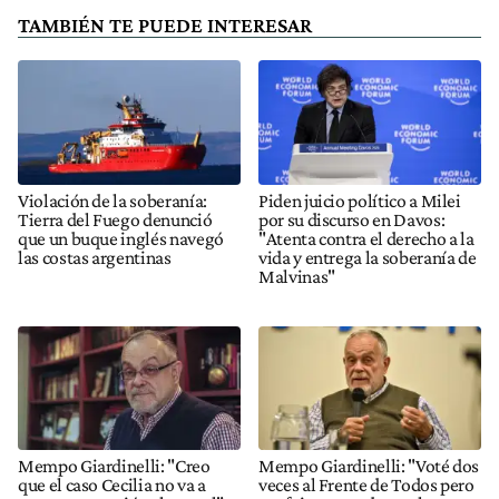
TAMBIÉN TE PUEDE INTERESAR
Violación de la soberanía:
Piden juicio político a Milei
Tierra del Fuego denunció
por su discurso en Davos:
que un buque inglés navegó
"Atenta contra el derecho a la
las costas argentinas
vida y entrega la soberanía de
Malvinas"
Mempo Giardinelli: "Creo
Mempo Giardinelli: "Voté dos
que el caso Cecilia no va a
veces al Frente de Todos pero