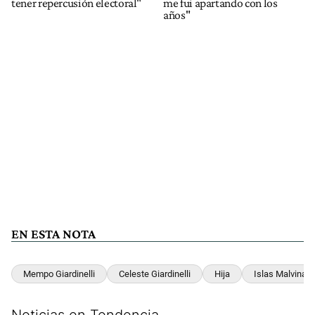
tener repercusión electoral"
me fui apartando con los
años"
EN ESTA NOTA
Mempo Giardinelli
Celeste Giardinelli
Hija
Islas Malvinas
Noticias en Tendencia