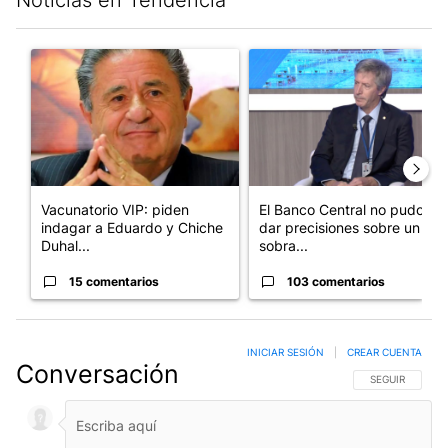
Este listado muestra los artículos con más comentarios en los últim
Un artículo de tendencia con el título "Vacunatorio VIP: piden
Un artículo de tendencia con e
Vacunatorio VIP: piden
El Banco Central no pudo
indagar a Eduardo y Chiche
dar precisiones sobre un
Duhal...
sobra...
15 comentarios
103 comentarios
INICIAR SESIÓN
|
CREAR CUENTA
Conversación
SIGA ESTA CO
SEGUIR