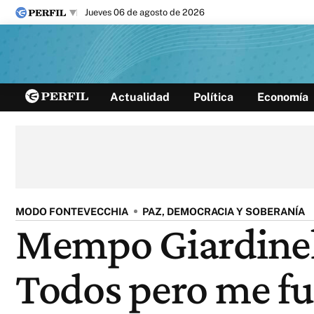
jueves 06 de agosto de 2026
Últimas noticias
Actualidad
Política
Economía
Inicio
Ahora
Opinión
Cultura
Arte
Educación
Videos
Córdoba
Reperfilar
Diario del Juicio
MODO FONTEVECCHIA
PAZ, DEMOCRACIA Y SOBERANÍA
Mempo Giardinelli
Todos pero me fu