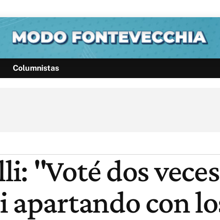
Columnistas
Política
Pymes
Salud
Internacional
Clima
Deportes
Business
Noticias
Caras
: "Voté dos veces 
i apartando con lo